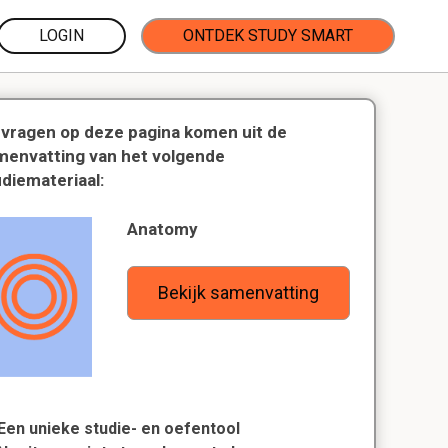
LOGIN
ONTDEK STUDY SMART
 vragen op deze pagina komen uit de
menvatting van het volgende
udiemateriaal:
Anatomy
Bekijk samenvatting
Een unieke studie- en oefentool