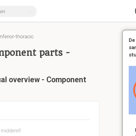
nferior-thoracic
De
sa
mponent parts -
st
ual overview - Component
middenrif.