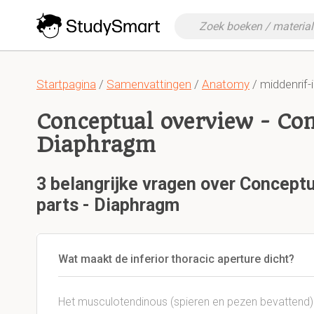
Startpagina
/
Samenvattingen
/
Anatomy
/ middenrif-i
Conceptual overview - Co
Diaphragm
3 belangrijke vragen over Concept
parts - Diaphragm
Wat maakt de inferior thoracic aperture dicht?
Het musculotendinous (spieren en pezen bevattend) 