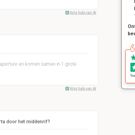
Krijg hulp van AI
Ont
be
ic aperture en komen samen in 1 grote
Krijg hulp van AI
ta door het middenrif?