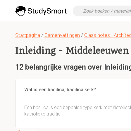
Startpagina
/
Samenvattingen
/
Class notes - Archite
Inleiding - Middeleeuwen
12 belangrijke vragen over Inleidi
Wat is een basilica, basilica kerk?
Een basilica is een bepaalde type kerk met historisc
katholieke traditie.