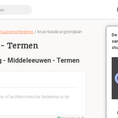
ctuurgeschiedenis
/ kruis-basilica-grondplan
De
sa
 - Termen
st
ng - Middeleeuwen - Termen
he of architectonische betekenis in de