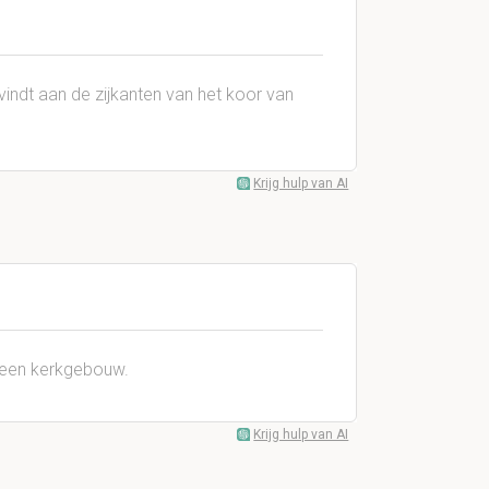
evindt aan de zijkanten van het koor van
Krijg hulp van AI
n een kerkgebouw.
Krijg hulp van AI