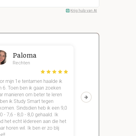
Krijg hulp van AI
Paloma
Zeger
Rechten
Handels- wet
or mijn 1e tentamen haalde ik
Met mijn oude method
n 6. Toen ben ik gaan zoeken
geslaagd voor maar 3
ar manieren om beter te leren
vakken. Sinds ik mijn
 ben ik Study Smart tegen
aantekeningen digitaal
komen. Sindsdien heb ik een 9,0
study smart, ben ik voo
,0 - 7,6 - 8,0 - 8,0 gehaald. Ik
vakken de éérste keer
d het echt íédereen aan die het
StudySmart neemt voo
r horen wil. Ik ben er zo blij
stress van slagen of n
e!!
weg.