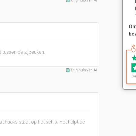
Krijg hulp van AI
Ont
be
 tussen de zijbeuken.
Krijg hulp van AI
t haaks staat op het schip. Het helpt de