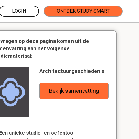
LOGIN
ONTDEK STUDY SMART
 vragen op deze pagina komen uit de
menvatting van het volgende
udiemateriaal:
Architectuurgeschiedenis
Bekijk samenvatting
Een unieke studie- en oefentool