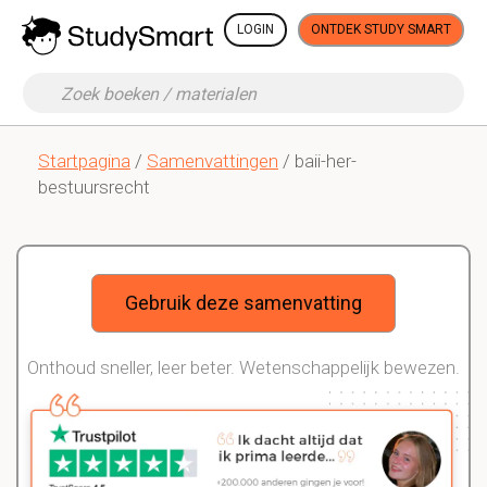
LOGIN
ONTDEK STUDY SMART
Startpagina
/
Samenvattingen
/ baii-her-
bestuursrecht
Gebruik deze samenvatting
Onthoud sneller, leer beter. Wetenschappelijk bewezen.