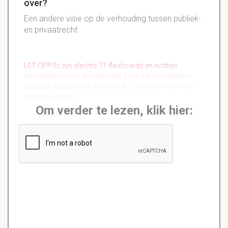
over?
Een andere visie op de verhouding tussen publiek-
en privaatrecht
LET OP!!! Er zijn slechts 71 flashcards en notities
beschikbaar voor dit materiaal. Deze samenvatting is
mogelijk niet volledig. Zoek a.u.b.
soortgelijke
of
andere
samenvattingen.
Om verder te lezen, klik hier: