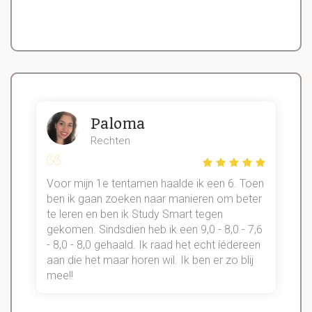
Paloma
Rechten
Voor mijn 1e tentamen haalde ik een 6. Toen
n
ben ik gaan zoeken naar manieren om beter
te leren en ben ik Study Smart tegen
gekomen. Sindsdien heb ik een 9,0 - 8,0 - 7,6
b
- 8,0 - 8,0 gehaald. Ik raad het echt íédereen
aan die het maar horen wil. Ik ben er zo blij
s
mee!!