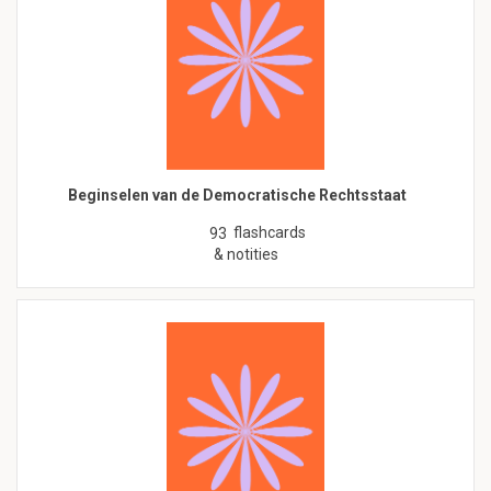
Beginselen van de Democratische Rechtsstaat
flashcards
93
& notities