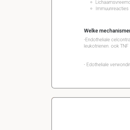
Lichaamsvreemd
Immuunreacties (
Welke mechanismen 
-Endotheliale celcontrac
leukotrienen. ook TNF 
- Edotheliale verwondi
- Leukocyt-gemedieerd
- Toegenomen transcyto
(VEGF)
Delano
Diergeneeskunde
- Lekkage van nieuwe 