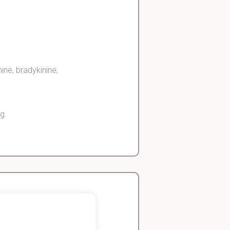
mine, bradykinine,
g.
permeabiliteit.
Zeger
Handels- wetenschap