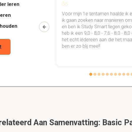
ler leren
al mn
Voor mijn 1e tentamen haalde ik 
deren
 lymfeknopen er meestal uit en waarom?
 punten
ik gaan zoeken naar manieren om 
thouden
oon een heel
en ben ik Study Smart tegen gek
lasie van de lymfe follikels en toegenomen lymfocyten en fagoc
 waarmee ik
heb ik een 9,0 - 8,0 - 7,6 - 8,0 - 8,
tudie gewoon
het echt íédereen aan die het maar
ben er zo blij mee!!
t
 bij leukocytwerving?
sie aan endotheel en rollen langs bloedvatwand
 aan endotheel
sen endotheliale cellen
stitieel weefsel (chemotactische stimuli)
en wordt stevige adhesie gemedieert?
lateerd Aan Samenvatting: Basic Pa