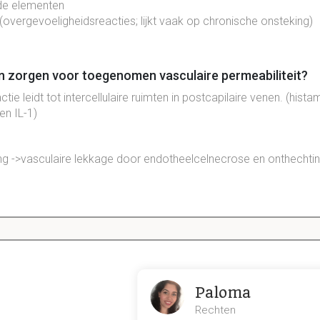
e elementen
overgevoeligheidsreacties; lijkt vaak op chronische onsteking)
zorgen voor toegenomen vasculaire permeabiliteit?
tie leidt tot intercellulaire ruimten in postcapilaire venen. (hista
en IL-1)
ng ->vasculaire lekkage door endotheelcelnecrose en onthechtin
e endotheliale schade
se van eiwitten via een intracellulaire pathway -> toename vene
Paloma
Rechten
bloedvaten