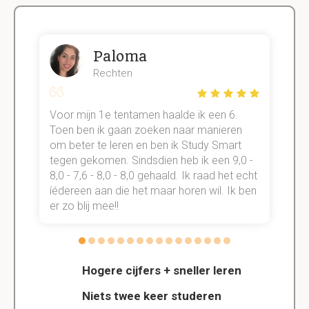
Paloma
Rechten
Voor mijn 1e tentamen haalde ik een 6.
M
Toen ben ik gaan zoeken naar manieren
v
om beter te leren en ben ik Study Smart
a
tegen gekomen. Sindsdien heb ik een 9,0 -
s
t
8,0 - 7,6 - 8,0 - 8,0 gehaald. Ik raad het echt
k
n.
íédereen aan die het maar horen wil. Ik ben
d
er zo blij mee!!
Hogere cijfers + sneller leren
Niets twee keer studeren