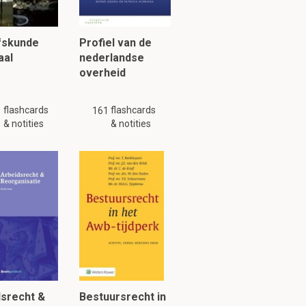
fskunde
Profiel van de
aal
nederlandse
overheid
flashcards
flashcards
1
161
& notities
& notities
dsrecht &
Bestuursrecht in