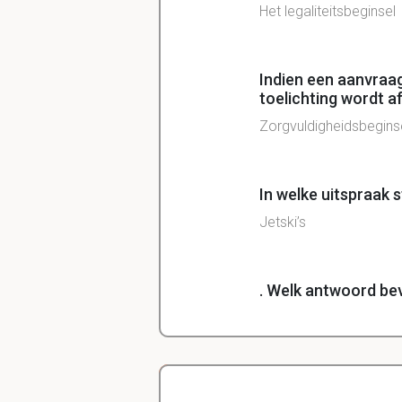
Het legaliteitsbeginsel
Indien een aanvraa
toelichting wordt a
Zorgvuldigheidsbegins
In welke uitspraak s
Jetski’s
. Welk antwoord bev
Feitelijke handelingen
De heer Peperboom 