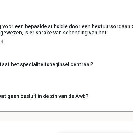
g voor een bepaalde subsidie door een bestuursorgaan
fgewezen, is er sprake van schending van het:
el
taat het specialiteitsbeginsel centraal?
at geen besluit in de zin van de Awb?
heeft het college van burgemeester en wethouders v