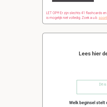
LET OP!!! Er zijn slechts 41 flashcards e
is mogelijk niet volledig. Zoek a.u.b.
soort
Lees hier d
Dit i
Welk beginsel stelt