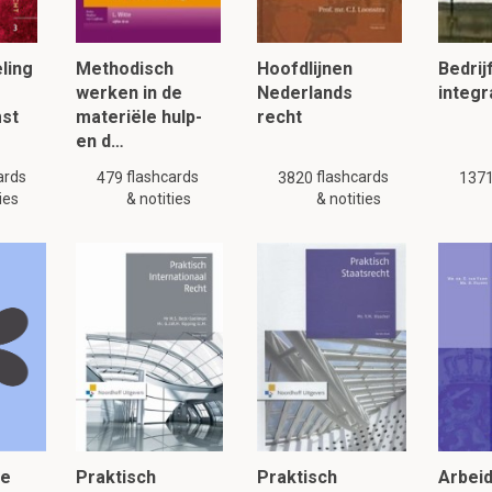
gelijke
of
andere
samenvattingen.
ling
Methodisch
Hoofdlijnen
Bedrij
lezen, klik hier:
werken in de
Nederlands
integr
st
materiële hulp-
recht
en d…
ards
flashcards
flashcards
479
3820
137
ies
& notities
& notities
de
Praktisch
Praktisch
Arbei