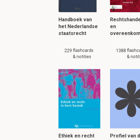
volledig. Zoek a.u.b.
soort
Handboek van
Rechtshande
Om verder te 
het Nederlandse
en
staatsrecht
overeenkom
flashcards
flashc
229
1388
& notities
& notit
Ethiek en recht
Profiel van 