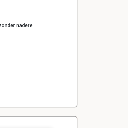
 zonder nadere
erzocht om