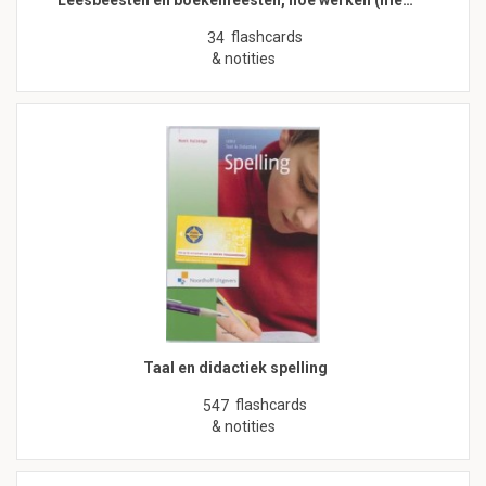
Leesbeesten en boekenfeesten, hoe werken (me…
flashcards
34
& notities
Taal en didactiek spelling
flashcards
547
& notities