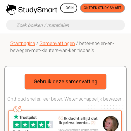
LOGIN
ONTDEK STUDY SMART
Startpagina
/
Samenvattingen
/ beter-spelen-en-
bewegen-met-kleuters-van-kennisbasis
Gebruik deze samenvatting
Onthoud sneller, leer beter. Wetenschappelijk bewezen.