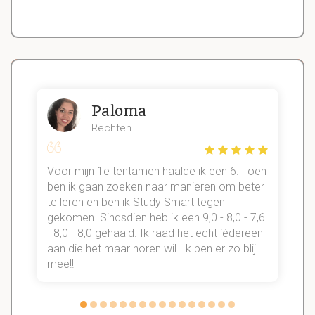
Paloma
Rechten
Voor mijn 1e tentamen haalde ik een 6. Toen
n
ben ik gaan zoeken naar manieren om beter
te leren en ben ik Study Smart tegen
gekomen. Sindsdien heb ik een 9,0 - 8,0 - 7,6
b
- 8,0 - 8,0 gehaald. Ik raad het echt íédereen
aan die het maar horen wil. Ik ben er zo blij
s
mee!!