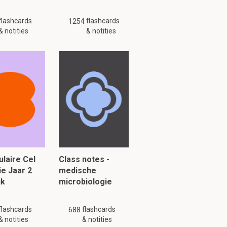
flashcards
flashcards
1254
& notities
& notities
laire Cel
Class notes -
ie Jaar 2
medische
jk
microbiologie
flashcards
flashcards
688
& notities
& notities