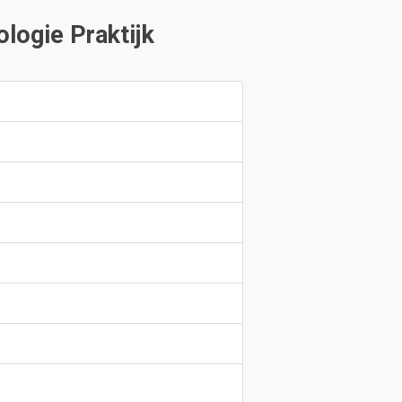
logie Praktijk
flora bestaan
enaar leeft. Wij
uk 1.3
uitgedrukt?
ierentwintig
uur.