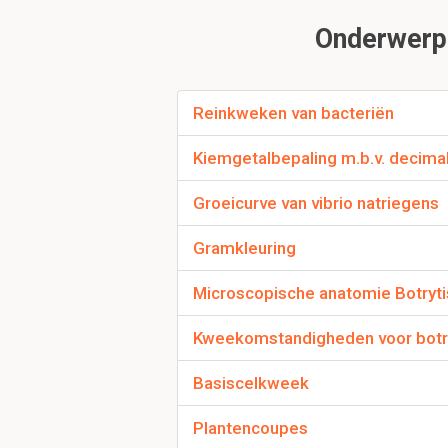
Onderwerpe
Wat betekend comm
Reinkweken van bacteriën
Op de huid zitten onsc
Kiemgetalbepaling m.b.v. decima
voornamelijk uit commen
hebben er geen last v
Groeicurve van vibrio natriegens
Gramkleuring
Microscopische anatomie Botryti
Kweekomstandigheden voor botry
Hoe worden de hoev
Basiscelkweek
Dit wordt
uitgedrukt
in 
Plantencoupes
(
KVE
/m2/
24u
)