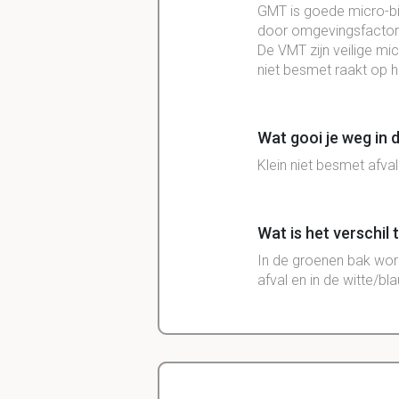
GMT is goede micro-bio
door omgevingsfacto
De VMT zijn veilige mic
niet besmet raakt op h
Wat gooi je weg in 
Klein niet besmet afval
Wat is het verschil
In de groenen bak word
afval en in de witte/b
Wat gaat er in de m
Niet herbruikbaar besm