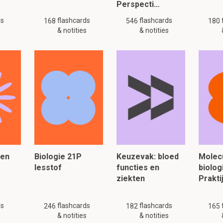
Perspecti…
ds
flashcards
flashcards
168
546
180
s
& notities
& notities
gen
Biologie 21P
Keuzevak: bloed
Molecu
lesstof
functies en
biolog
ziekten
Prakti
ds
flashcards
flashcards
246
182
165
s
& notities
& notities