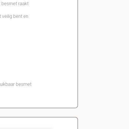
t besmet raakt
 veilig bent en
bruikbaar besmet