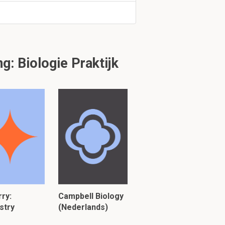
ie?
: Biologie Praktijk
g is mogelijk niet
ry:
Campbell Biology
stry
(Nederlands)