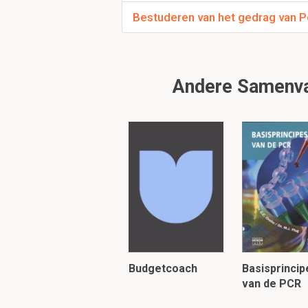
Bestuderen van het gedrag van P
Welke factoren kun 
Vorm
kleur
Andere Samenvat
verhoging (plat/
consistentie (ruw
grootte
LET OP!!! Er zijn slechts 
volledig. Zoek a.u.b.
soort
Om verder te 
Budgetcoach
Basisprincip
van de PCR