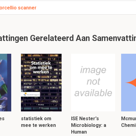
orcellio scanner
je meenemen in het beschrijven van een bacterie kolon
tingen Gerelateerd Aan Samenvatting
verhoogt)
/glad)
77 flashcards en notities beschikbaar voor dit materiaal. Deze samenvattin
gelijke
of
andere
samenvattingen.
lezen, klik hier:
es
statistiek om
ISE Nester's
Mcmur
mee te werken
Microbiology: a
Chemi
Human