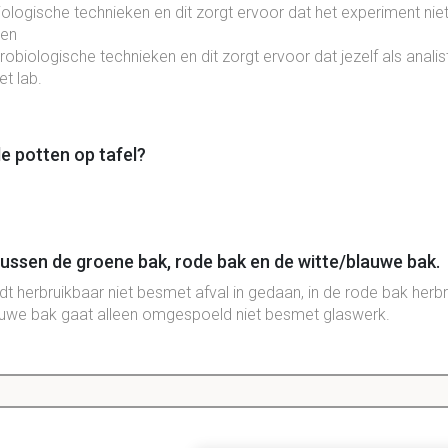
logische technieken en dit zorgt ervoor dat het experiment nie
ren
robiologische technieken en dit zorgt ervoor dat jezelf als analist
et lab.
de potten op tafel?
 tussen de groene bak, rode bak en de witte/blauwe bak.
t herbruikbaar niet besmet afval in gedaan, in de rode bak her
lauwe bak gaat alleen omgespoeld niet besmet glaswerk.
etalen ton?
et afval