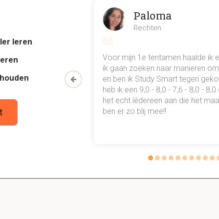
Paloma
1.1 o/n cultuur in de autoclaaf
Rechten
ler leren
cht-cultuur en hoe kan deze worden ingezet?
al mn
Voor mijn 1e tentamen haalde ik 
deren
 uur groeien. Dit wordt meestal in de nacht gedaan en wordt d
 punten
ik gaan zoeken naar manieren om 
thouden
 Deze kan worden ingezet vanuit vaste koloniën op een plaat of
oon een heel
en ben ik Study Smart tegen gek
 waarmee ik
heb ik een 9,0 - 8,0 - 7,6 - 8,0 - 8,
tudie gewoon
het echt íédereen aan die het maar
ben er zo blij mee!!
t
gar medium groeien bacteriën?
 in de autoclaaf gestuurd wordt?
rvoor dat alle bacteriën en schimmels gedood worden en de din
Dit doet de autoclaaf door de hitte.