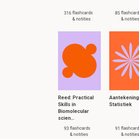
flashcards
flashcar
316
85
& notities
& notitie
Reed: Practical
Aantekenin
Skills in
Statistiek
Biomolecular
scien…
flashcards
flashcar
93
91
& notities
& notitie