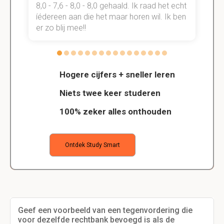
t
8,0 - 7,6 - 8,0 - 8,0 gehaald. Ik raad het echt
k
n.
íédereen aan die het maar horen wil. Ik ben
d
er zo blij mee!!
Hogere cijfers + sneller leren
Niets twee keer studeren
100% zeker alles onthouden
Ontdek Study Smart
Geef een voorbeeld van een tegenvordering die
voor dezelfde rechtbank bevoegd is als de