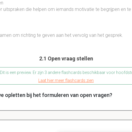
ren
teer uitspraken die helpen om iemands motivatie te begrijpen en t
amen om richting te geven aan het vervolg van het gesprek.
2.1 Open vraag stellen
Dit is een preview. Er zijn 3 andere flashcards beschikbaar voor hoofdst
Laat hier meer flashcards zien
opletten bij het formuleren van open vragen?
aarom-vragen
g- antwoord spel: 2 a 3 reflecties per open vraag. Belangrijk om
lecties