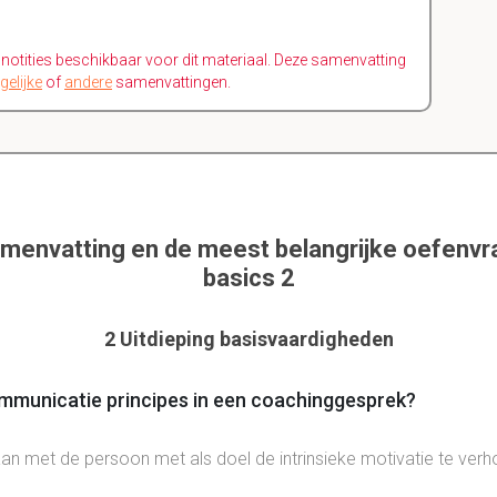
n notities beschikbaar voor dit materiaal. Deze samenvatting
gelijke
of
andere
samenvattingen.
amenvatting en de meest belangrijke oefenv
basics 2
2 Uitdieping basisvaardigheden
ommunicatie principes in een coachinggesprek?
an met de persoon met als doel de intrinsieke motivatie te ver