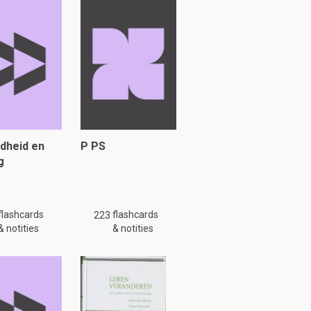
proces of het
dheid en
P PS
e die persoon
g
 overgewicht
flashcards
flashcards
223
& notities
& notities
emoeilijkt.
an.