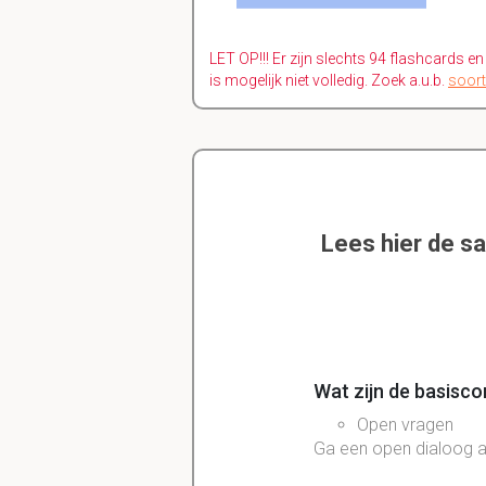
LET OP!!! Er zijn slechts 94 flashcards e
is mogelijk niet volledig. Zoek a.u.b.
soort
Lees hier de s
Wat zijn de basisc
Open vragen
Ga een open dialoog a