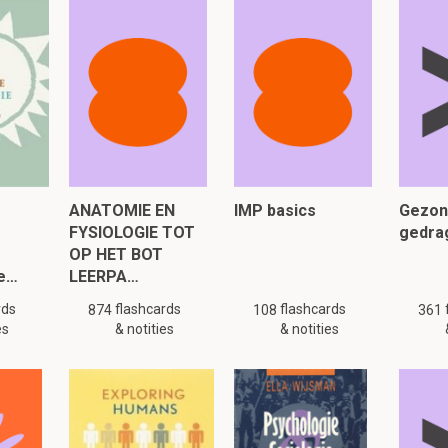
2.6 Respectvol confronteren
ol confronteren in?
 bewust maken dat zijn gedrag of overtuigingen het coachings
en bemoeilijken.
ANATOMIE EN
IMP basics
Gezon
 van wanneer je respectvol kan confronteren? Hoe ga j
FYSIOLOGIE TOT
gedra
OP HET BOT
ener met overgewicht bij je komt maar ze legt de schuld van haar
de…
LEERPA…
n of haar omgeving. ( = externe locus of control).
rds
flashcards
flashcards
874
108
361
es
& notities
& notities
emen dat je observeert
pretatie van het gedrag en de wijze waarop het de hulpverlening b
je een alternatief en vraag je om na te denken hoe het anders k
 je opmerking te reageren.