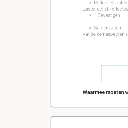
Reflectief luiste
Luister actief, reflec
= Bevestigen
Samenvatten
Vat de kernaspecten s
Waarmee moeten we 
Opletten met w
opletten met vraa
wisselen met ref