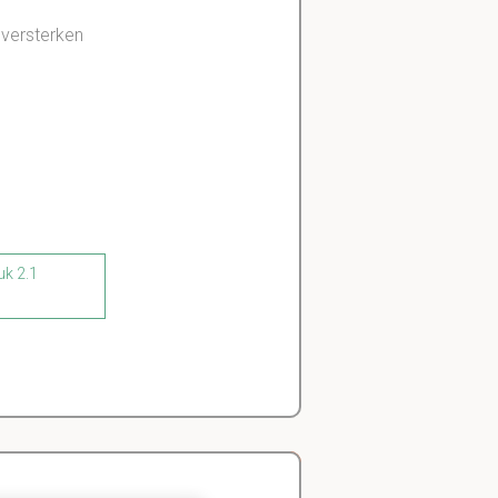
e versterken
uk 2.1
 vragen af te