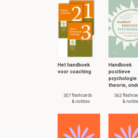
Wat houdt respectv
De coachee ervan
behalen van doel
Het handboek
Handboek
Geef een voorbeeld
voor coaching
dan confronteren?
positieve
psychologie
Als er bv een ti
theorie, on
altijd bij andere
flashcards
flashca
307
362
& notities
& notiti
Het gedrag beno
Je geeft je inter
Vervolgens geef 
Je vraagt om op