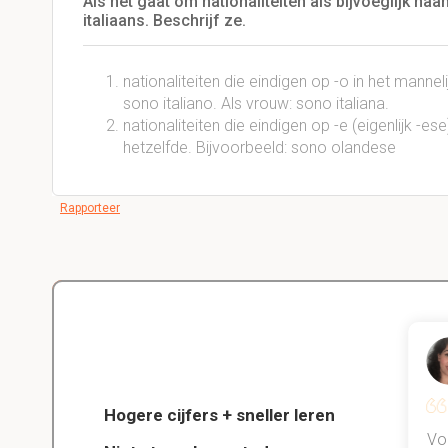
Als het gaat om nationaliteiten als bijvoeglijk na
italiaans. Beschrijf ze.
nationaliteiten die eindigen op -o in het manneli
sono italiano. Als vrouw: sono italiana.
nationaliteiten die eindigen op -e (eigenlijk -e
hetzelfde. Bijvoorbeeld: sono olandese
Rapporteer
Delano
Diergeneeskunde
Hogere cijfers + sneller leren
jn kind
Dankzij StudySmart heb ik vorig
Vo