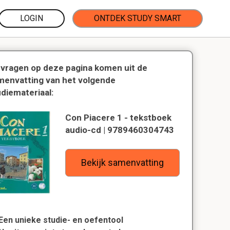
LOGIN
ONTDEK STUDY SMART
 vragen op deze pagina komen uit de
menvatting van het volgende
udiemateriaal:
Con Piacere 1 - tekstboek
audio-cd | 9789460304743
Bekijk samenvatting
Een unieke studie- en oefentool