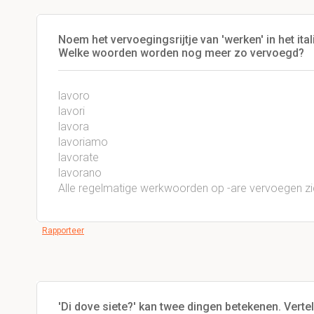
Noem het vervoegingsrijtje van 'werken' in het ital
Welke woorden worden nog meer zo vervoegd?
lavoro
lavori
lavora
lavoriamo
lavorate
lavorano
Alle regelmatige werkwoorden op -are vervoegen zic
Rapporteer
'Di dove siete?' kan twee dingen betekenen. Vertel