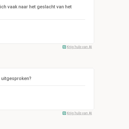
ch vaak naar het geslacht van het
Krijg hulp van AI
l uitgesproken?
Krijg hulp van AI