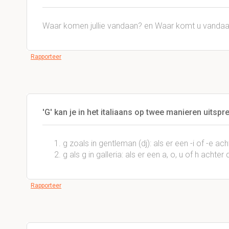
Waar komen jullie vandaan? en Waar komt u vanda
Rapporteer
'G' kan je in het italiaans op twee manieren uitsp
g zoals in gentleman (dj): als er een -i of -e acht
g als g in galleria: als er een a, o, u of h achter d
Rapporteer