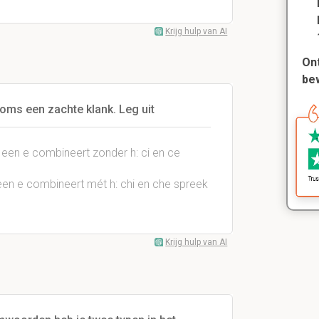
Krijg hulp van AI
Ont
be
soms een zachte klank. Leg uit
 een e combineert zonder h: ci en ce
 een e combineert mét h: chi en che spreek
Krijg hulp van AI