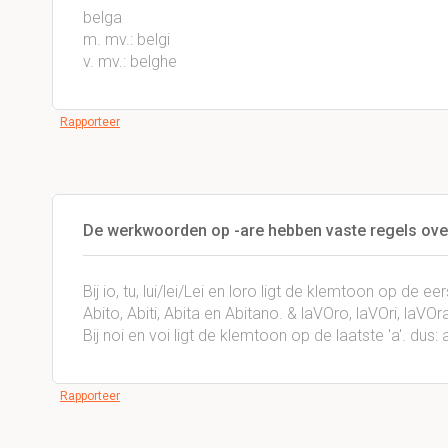
belga
m. mv.: belgi
v. mv.: belghe
Rapporteer
De werkwoorden op -are hebben vaste regels over 
Bij io, tu, lui/lei/Lei en loro ligt de klemtoon op de 
Abito, Abiti, Abita en Abitano. & laVOro, laVOri, laVO
Bij noi en voi ligt de klemtoon op de laatste 'a'. dus
Rapporteer