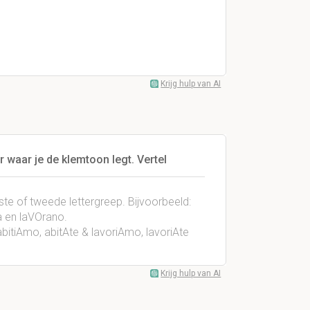
Krijg hulp van AI
waar je de klemtoon legt. Vertel
eerste of tweede lettergreep. Bijvoorbeeld:
ra en laVOrano.
: abitiAmo, abitAte & lavoriAmo, lavoriAte
Krijg hulp van AI