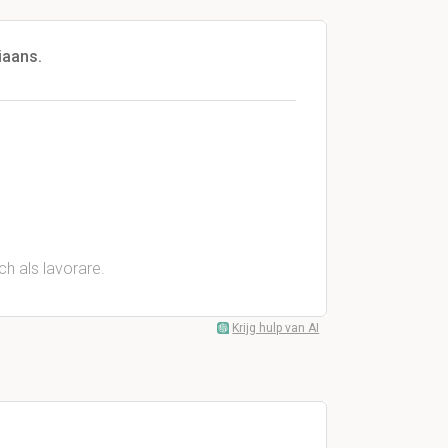
iaans.
h als lavorare.
Krijg hulp van AI