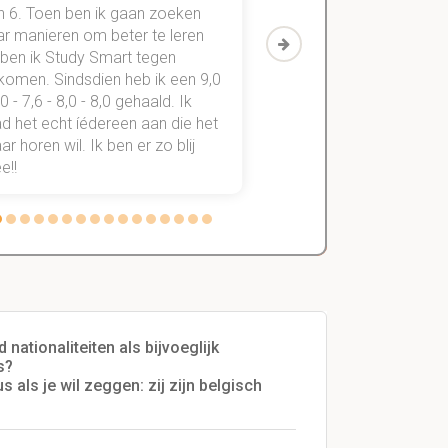
n 6. Toen ben ik gaan zoeken
geslaagd voor maar 3
ar manieren om beter te leren
vakken. Sinds ik mijn
 ben ik Study Smart tegen
aantekeningen digitaal
komen. Sindsdien heb ik een 9,0
study smart, ben ik voo
,0 - 7,6 - 8,0 - 8,0 gehaald. Ik
vakken de éérste keer
d het echt íédereen aan die het
StudySmart neemt voo
r horen wil. Ik ben er zo blij
stress van slagen of n
e!!
weg.
nationaliteiten als bijvoeglijk
s?
 als je wil zeggen: zij zijn belgisch