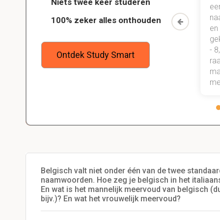
Niets twee keer studeren
chool!
jaar al mn examens gehaald en
ee
n kind
ook veel betere punten gehaald.
na
100% zeker alles onthouden
n Study
Maar bovenal heb ik nu gewoon
en
een heel goede studiemethode
ge
onder de knie, waarmee ik zeker
- 8
Ontdek Study Smart
weet dat ik de rest van mijn studie
raa
gewoon ga halen.
maa
me
Belgisch valt niet onder één van de twee standaard 
naamwoorden. Hoe zeg je belgisch in het italiaan
En wat is het mannelijk meervoud van belgisch (dus
bijv.)? En wat het vrouwelijk meervoud?