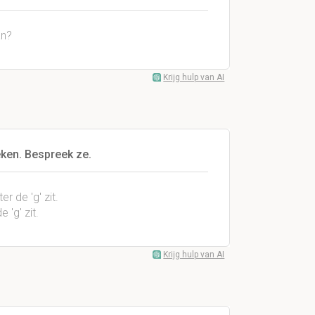
an?
Krijg hulp van AI
reken. Bespreek ze.
er de 'g' zit.
e 'g' zit.
Krijg hulp van AI