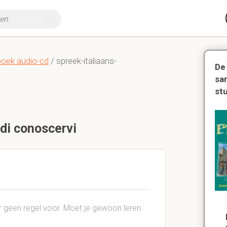
boek audio-cd
/ spreek-italiaans-
De
sa
st
 di conoscervi
daar geen regel voor. Moet je gewoon leren.