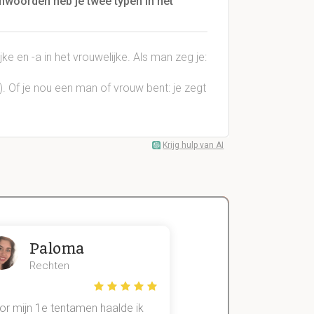
amwoorden heb je twee typen in het
jke en -a in het vrouwelijke. Als man zeg je:
se). Of je nou een man of vrouw bent: je zegt
Krijg hulp van AI
Paloma
Zeger
Rechten
Handels- wet
or mijn 1e tentamen haalde ik
Met mijn oude method