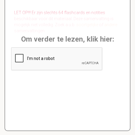
LET OP!!! Er zijn slechts 64 flashcards en notities
beschikbaar voor dit materiaal. Deze samenvatting is
mogelijk niet volledig. Zoek a.u.b.
soortgelijke
of
andere
samenvattingen.
Om verder te lezen, klik hier: