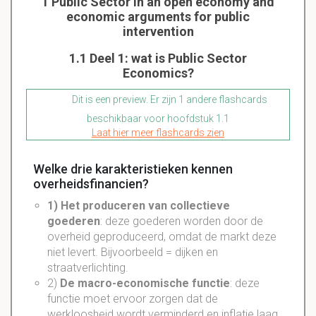
1 Public Sector in an open economy and
economic arguments for public
intervention
1.1 Deel 1: wat is Public Sector
Economics?
Dit is een preview. Er zijn 1 andere flashcards
beschikbaar voor hoofdstuk 1.1
Laat hier meer flashcards zien
Welke drie karakteristieken kennen
overheidsfinancien?
1) Het produceren van
collectieve
goederen
: deze goederen worden door de
overheid geproduceerd, omdat de markt deze
niet levert. Bijvoorbeeld =
dijken
en
straatverlichting
.
2)
De
macro-economische
functie
: deze
functie moet ervoor zorgen dat de
werkloosheid
wordt verminderd en inflatie laag