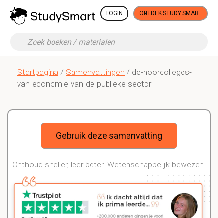
LOGIN
ONTDEK STUDY SMART
Startpagina
/
Samenvattingen
/ de-hoorcolleges-
van-economie-van-de-publieke-sector
Gebruik deze samenvatting
Onthoud sneller, leer beter. Wetenschappelijk bewezen.