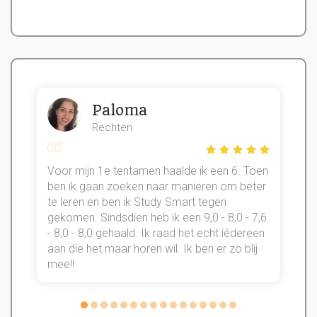
Paloma
Rechten
Voor mijn 1e tentamen haalde ik een 6. Toen
n
ben ik gaan zoeken naar manieren om beter
te leren en ben ik Study Smart tegen
gekomen. Sindsdien heb ik een 9,0 - 8,0 - 7,6
b
- 8,0 - 8,0 gehaald. Ik raad het echt íédereen
aan die het maar horen wil. Ik ben er zo blij
s
mee!!