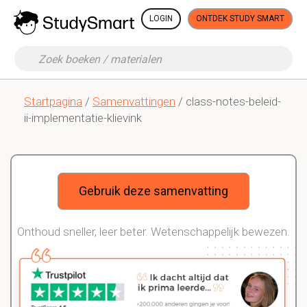
LOGIN
ONTDEK STUDY SMART
Startpagina
/
Samenvattingen
/ class-notes-beleid-
ii-implementatie-klievink
Gebruik deze samenvatting
Onthoud sneller, leer beter. Wetenschappelijk bewezen.