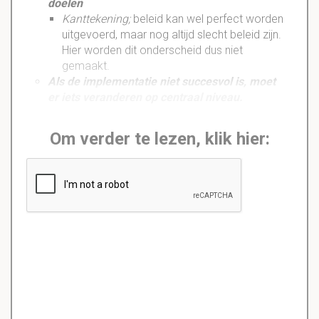
doelen
Kanttekening
;
beleid kan wel perfect worden
uitgevoerd, maar nog altijd slecht beleid zijn.
Hier worden dit
onderscheid
dus niet
gemaakt.
Als de
implementatie
niet succesvol is, moet
er iets veranderen op centraal niveau.
Om verder te lezen, klik hier: