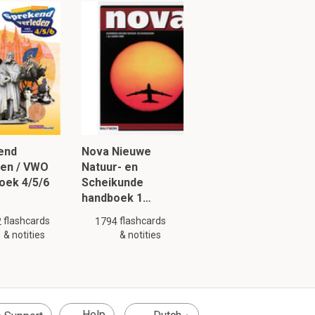
an botmassa in
end
Nova Nieuwe
den / VWO
Natuur- en
oek 4/5/6
Scheikunde
handboek 1…
flashcards
flashcards
2
1794
& notities
& notities
Help