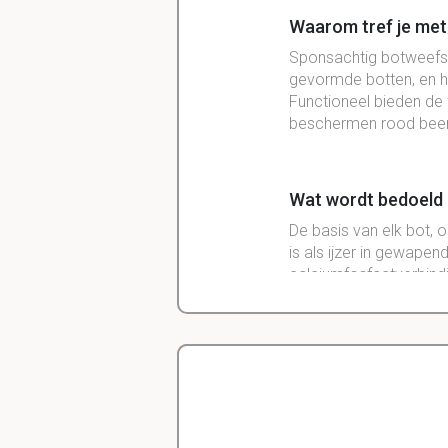
Waarom tref je met
Sponsachtig botweefse
gevormde botten, en he
Functioneel bieden de
beschermen rood been
Wat wordt bedoeld 
De basis van elk bot, 
is als ijzer in gewape
calciumfosfaatverbindi
botten.
Welke factoren spel
Mineralen (vooral calci
Delano
Diergeneeskunde
IGF’s (insuline groei 