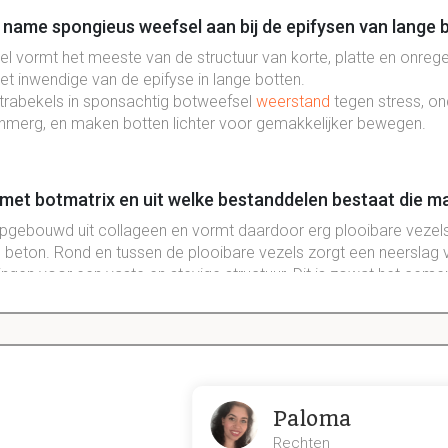
 name spongieus weefsel aan bij de epifysen van lange
l vormt het meeste van de structuur van korte, platte en onreg
t inwendige van de epifyse in lange botten.
 trabekels in sponsachtig botweefsel
weerstand
tegen stress, o
merg, en maken botten lichter voor gemakkelijker bewegen.
met botmatrix en uit welke bestanddelen bestaat die ma
opgebouwd uit collageen en vormt daardoor erg plooibare vezels
nd beton. Rond en tussen de plooibare vezels zorgt een neerslag 
ngen voor een vaste en stevige structuur. Dit is zowat het ceme
en een rol bij normale botgroei?
um en fosfor) en vitamines (C, K en B12) zijn nodig voor botgroei
Paloma
Rechten
factoren), menselijke groeihormonen, thyroïd hormonen, estrogene