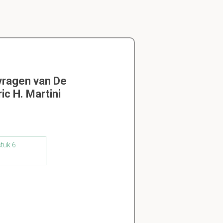
vragen van De
c H. Martini
stuk 6