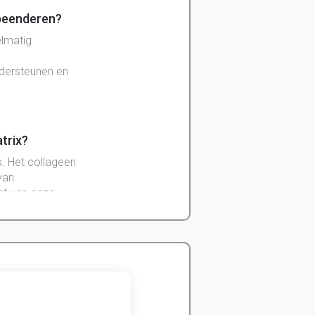
 beenderen?
elmatig
ndersteunen en
trix?
. Het collageen
van
nt van onze
.
Zeger
Handels- wetenschap
n en