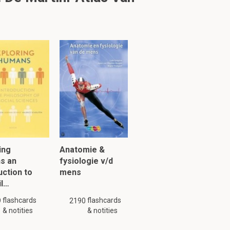
 osteoblasten,
 grenzen
oedstolling
van de
ing
Anatomie &
s an
fysiologie v/d
tiviteit,
uction to
mens
il…
flashcards
flashcards
ert absorptie
9
2190
& notities
& notities