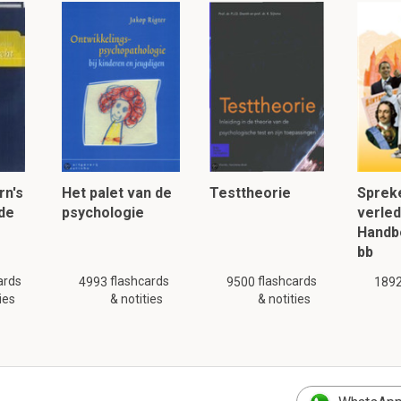
orose bij vrouwen veel vaker voor dan bij mannen?
gere piekbotmassa hebben dan mannen en een groter verlies v
osteoporose
bij vrouwen veel vaker voor.
lentie van osteoporose geschat?
rn's
Het palet van de
Testtheorie
Sprek
al personen met een fractuur van heup, pols of wervels
 de
psychologie
verle
Handb
bb
lezen, klik hier:
ards
flashcards
flashcards
4993
9500
189
ies
& notities
& notities