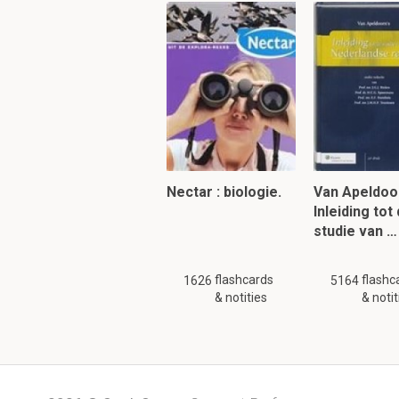
Waarom komt osteop
Omdat vrouwen een la
het latere leven, komt
Hoe wordt de preva
Nectar : biologie.
Van Apeldoo
O
p basis van het aant
Inleiding tot
studie van …
Om verder te 
flashcards
flashc
1626
5164
& notities
& notit