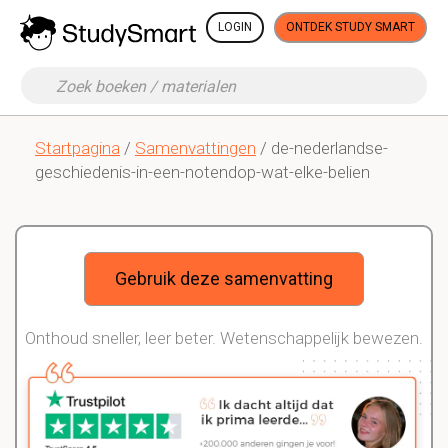
LOGIN
ONTDEK STUDY SMART
Startpagina
/
Samenvattingen
/ de-nederlandse-
geschiedenis-in-een-notendop-wat-elke-belien
Gebruik deze samenvatting
Onthoud sneller, leer beter. Wetenschappelijk bewezen.