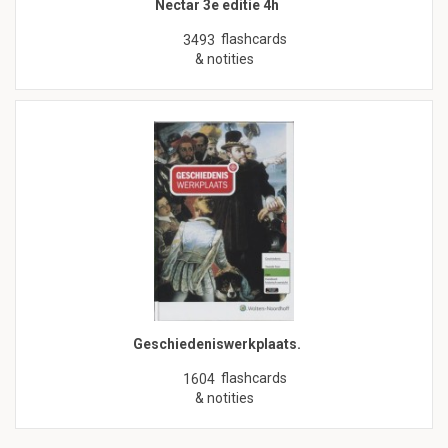
Nectar 3e editie 4h
flashcards
3493
& notities
Geschiedeniswerkplaats.
flashcards
1604
& notities