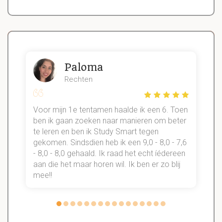
Paloma
Rechten
Voor mijn 1e tentamen haalde ik een 6. Toen
n
ben ik gaan zoeken naar manieren om beter
te leren en ben ik Study Smart tegen
gekomen. Sindsdien heb ik een 9,0 - 8,0 - 7,6
b
- 8,0 - 8,0 gehaald. Ik raad het echt íédereen
aan die het maar horen wil. Ik ben er zo blij
s
mee!!