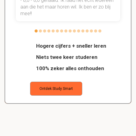
- 8,0 - 8,0 gehaald. Ik raad het echt íédereen
aan die het maar horen wil. Ik ben er zo blij
s
mee!!
Hogere cijfers + sneller leren
Niets twee keer studeren
100% zeker alles onthouden
Ontdek Study Smart