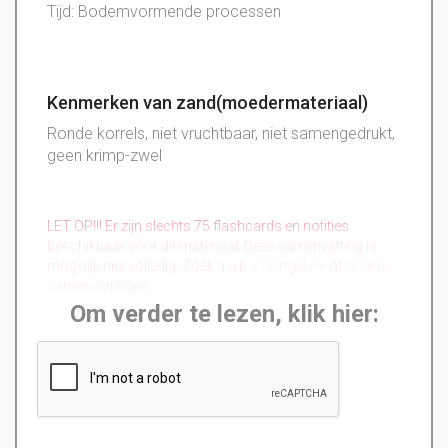
Tijd: Bodemvormende processen
Kenmerken van zand(moedermateriaal)
Ronde korrels, niet vruchtbaar, niet samengedrukt,
geen krimp-zwel
LET OP!!! Er zijn slechts 75 flashcards en notities
beschikbaar voor dit materiaal. Deze samenvatting is
mogelijk niet volledig. Zoek a.u.b.
soortgelijke
of
andere
samenvattingen.
Om verder te lezen, klik hier: