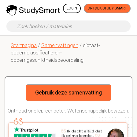
LOGIN
ONTDEK STUDY SMART
Startpagina
/
Samenvattingen
/ dictaat-
bodemclassificatie-en-
bodemgeschiktheidsbeoordeling
Gebruik deze samenvatting
Onthoud sneller, leer beter. Wetenschappelijk bewezen.