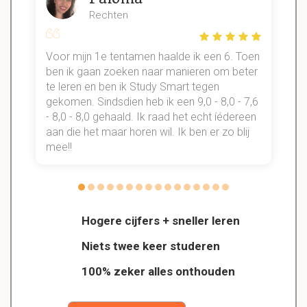
Rechten
Voor mijn 1e tentamen haalde ik een 6. Toen
n
ben ik gaan zoeken naar manieren om beter
te leren en ben ik Study Smart tegen
gekomen. Sindsdien heb ik een 9,0 - 8,0 - 7,6
b
- 8,0 - 8,0 gehaald. Ik raad het echt íédereen
aan die het maar horen wil. Ik ben er zo blij
s
mee!!
Hogere cijfers + sneller leren
Niets twee keer studeren
100% zeker alles onthouden