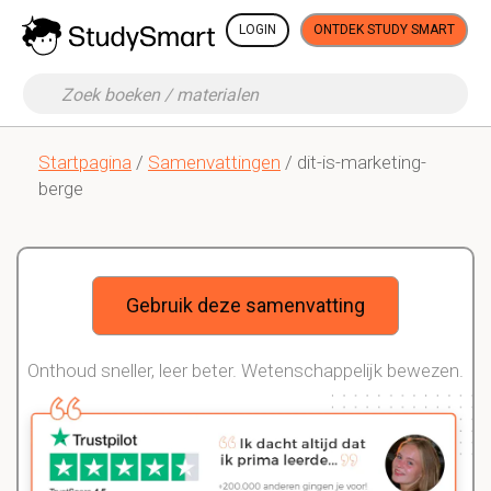
LOGIN
ONTDEK STUDY SMART
Startpagina
/
Samenvattingen
/ dit-is-marketing-
berge
Gebruik deze samenvatting
Onthoud sneller, leer beter. Wetenschappelijk bewezen.