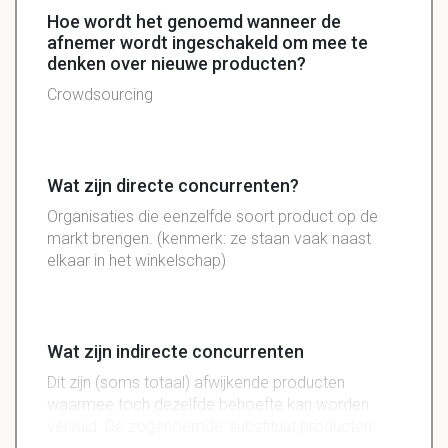
Hoe wordt het genoemd wanneer de
afnemer wordt ingeschakeld om mee te
denken over nieuwe producten?
Crowdsourcing
Wat zijn directe concurrenten?
Organisaties die eenzelfde soort product op de
markt brengen. (kenmerk: ze staan vaak naast
elkaar in het winkelschap)
Wat zijn indirecte concurrenten
Dit zijn (soms totaal) afwijkende producten
waarmee toch dezelfde behoefte kan worden
vervuld. De zogenoemde 'substituut producten'.