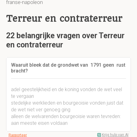
franse-napoleon
Terreur en contraterreur
22 belangrijke vragen over Terreur
en contraterreur
Waaruit bleek dat de grondwet van 1791 geen rust
bracht?
adel geestelijkheid en de koning vonden de wet veel
te vergaan
stedelijke werklieden en bourgeoisie vonden juist dat
de wet niet ver genoeg ging
alleen de welvarenden bourgeoisie waren tevreden:
aan meeste eisen voldaan
Krijg hulp van AI
Rapporteer