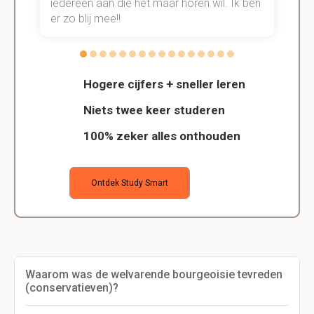
n.
íédereen aan die het maar horen wil. Ik ben
d
er zo blij mee!!
Hogere cijfers + sneller leren
Niets twee keer studeren
100% zeker alles onthouden
Ontdek Study Smart
Waarom was de welvarende bourgeoisie tevreden
(conservatieven)?