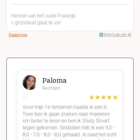
Herstel van het oude Frankrijk
> grondwet gaat te ver
Krijg hulp van AI
Rapporteer
Paloma
Rechten
Voor mijn 1e tentamen haalde ik een 6.
M
Toen ben ik gaan zoeken naar manieren
v
om beter te leren en ben ik Study Smart
a
tegen gekomen. Sindsdien heb ik een 9,0 -
s
t
8,0 - 7,6 - 8,0 - 8,0 gehaald. Ik raad het echt
k