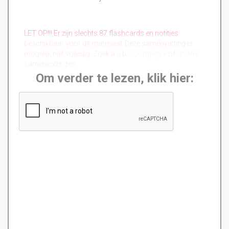
LET OP!!! Er zijn slechts 87 flashcards en notities
beschikbaar voor dit materiaal. Deze samenvatting is
mogelijk niet volledig. Zoek a.u.b.
soortgelijke
of
andere
samenvattingen.
Om verder te lezen, klik hier: