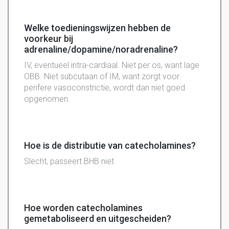
Welke toedieningswijzen hebben de
voorkeur bij
adrenaline/dopamine/noradrenaline?
IV, eventueel intra-cardiaal. Niet per os, want lage
OBB. Niet subcutaan of IM, want zorgt voor
perifere vasoconstrictie, wordt dan niet goed
opgenomen.
Hoe is de distributie van catecholamines?
Slecht, passeert BHB niet
Hoe worden catecholamines
gemetaboliseerd en uitgescheiden?