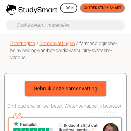
LOGIN
ONTDEK STUDY SMART
Startpagina
/
Samenvattingen
/ farmacologische-
beinvloeding-van-het-cardiovasculaire-systeem-
various
Gebruik deze samenvatting
Onthoud sneller, leer beter. Wetenschappelijk bewezen.