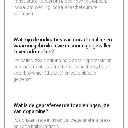
hartstilstand, locaal om bloedingen te stoppen,
locaal om werking locaal anestheticum te
verlengen.
Wat zijn de indicaties van noradrenaline en
waarom gebruiken we in sommige gevallen
liever adrenaline?
Indicaties: zoals adrenaline, vooral hypotensie en
cardiaal arrest. Liever adrenaline bij shock, beter
voor bronchien (dilatatie) en vasodilatatie
gewenst.
Wat is de geprefereerde toedieningswijze
van dopamine?
IV, constant rate infusion vanwege snelle afbraak
en korte halfwaardetijd.