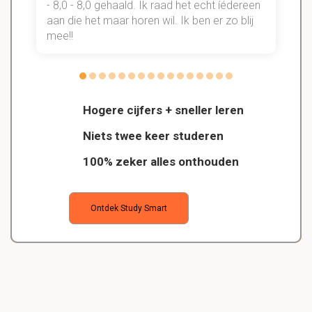
- 8,0 - 8,0 gehaald. Ik raad het echt íédereen
aan die het maar horen wil. Ik ben er zo blij
s
mee!!
Hogere cijfers + sneller leren
Niets twee keer studeren
100% zeker alles onthouden
Ontdek Study Smart