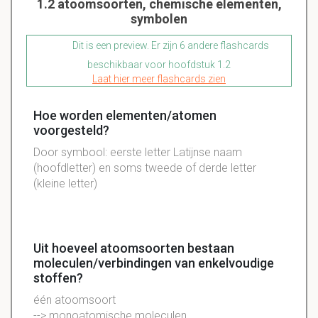
1.2 atoomsoorten, chemische elementen,
symbolen
Dit is een preview. Er zijn 6 andere flashcards
beschikbaar voor hoofdstuk 1.2
Laat hier meer flashcards zien
Hoe worden elementen/atomen
voorgesteld?
Door symbool: eerste letter Latijnse naam
(hoofdletter) en soms tweede of derde letter
(kleine letter)
Uit hoeveel atoomsoorten bestaan
moleculen/verbindingen van enkelvoudige
stoffen?
één
atoomsoort
--> monoatomische moleculen