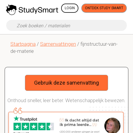
LOGIN
ONTDEK STUDY SMART
Startpagina
/
Samenvattingen
/ fijnstructuur-van-
de-materie
Gebruik deze samenvatting
Onthoud sneller, leer beter. Wetenschappelijk bewezen.