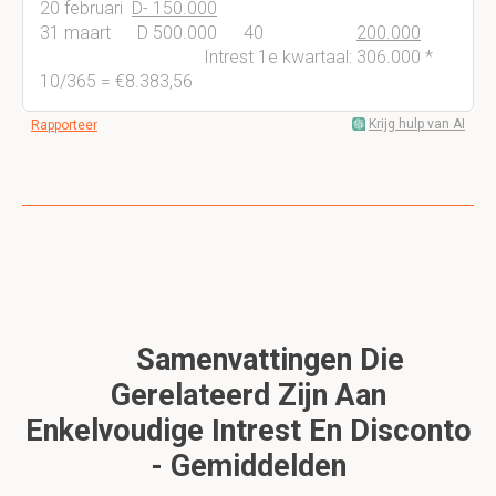
20 februari
D- 150.000
31 maart D 500.000 40
200.000
Intrest 1e kwartaal: 306.000 *
10/365 = €8.383,56
Krijg hulp van AI
Rapporteer
Samenvattingen Die
Gerelateerd Zijn Aan
Enkelvoudige Intrest En Disconto
- Gemiddelden