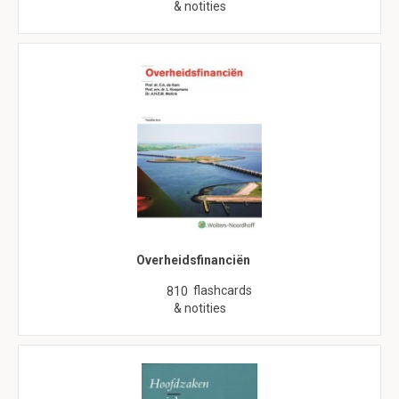
& notities
Overheidsfinanciën
flashcards
810
& notities