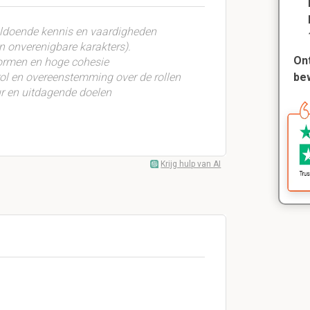
ldoende kennis en vaardigheden
n onverenigbare karakters).
Ont
rmen en hoge cohesie
ol en overeenstemming over de rollen
be
ur en uitdagende doelen
Krijg hulp van AI