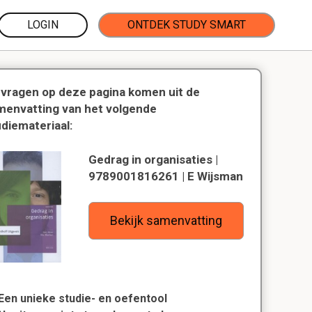
LOGIN
ONTDEK STUDY SMART
 vragen op deze pagina komen uit de
menvatting van het volgende
udiemateriaal:
Gedrag in organisaties |
9789001816261 | E Wijsman
Bekijk samenvatting
Een unieke studie- en oefentool