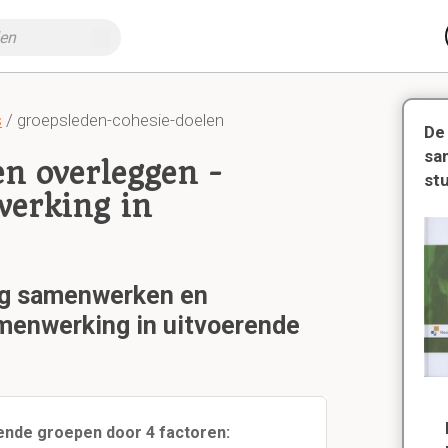
s
/ groepsleden-cohesie-doelen
De
sa
n overleggen -
st
werking in
tig samenwerken en
menwerking in uitvoerende
ende groepen door 4 factoren: