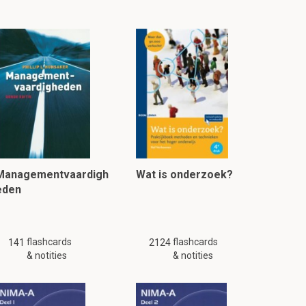
Managementvaardigh
Wat is onderzoek?
eden
flashcards
flashcards
141
2124
& notities
& notities