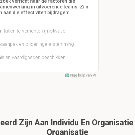
ek verricht naar de factoren die
 samenwerking in uitvoerende teams. Zijn
aan die effectiviteit bijdragen:
taken te verrichten (motivatie,
akaanpak en onderlinge afstemming
nis en vaardigheden beschikken.
Krijg hulp van AI
erd Zijn Aan Individu En Organisatie 
Organisatie