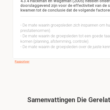
4.3.4 Hackman en Wageman (2005) hebben onderzo
doorslaggevend zijn voor de effectiviteit van de
kwamen tot de conclusie dat de volgende factoren 
- De mate waarin groepsleden zich inspannen om hun 
prestatienormen).
- De mate waarin de groepsleden tot een goede ta
komen (planning, afstemming, controle).
- De mate waarin de groepsleden over de juiste ken
Rapporteer
Samenvattingen Die Gerelate