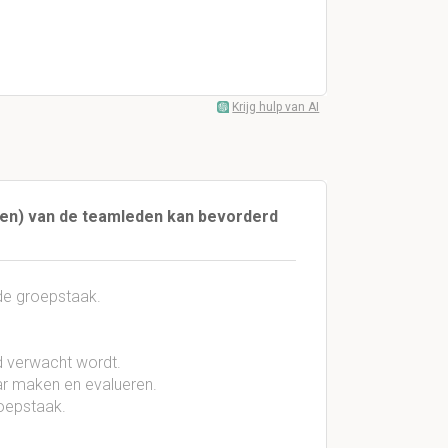
Krijg hulp van AI
rmen) van de teamleden kan bevorderd
 de groepstaak.
 verwacht wordt.
r maken en evalueren.
oepstaak.