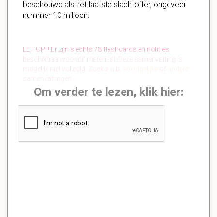
beschouwd als het laatste slachtoffer, ongeveer
nummer 10 miljoen.
LET OP!!! Er zijn slechts 78 flashcards en notities
beschikbaar voor dit materiaal. Deze samenvatting is
mogelijk niet volledig. Zoek a.u.b.
soortgelijke
of
andere
samenvattingen.
Om verder te lezen, klik hier: