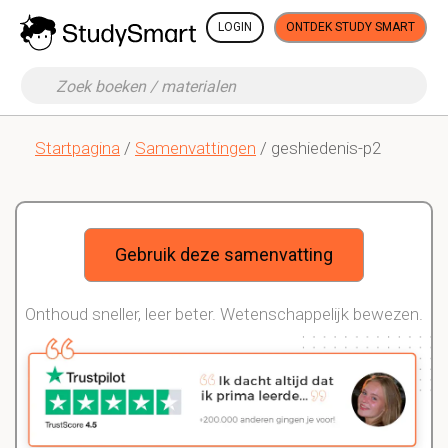
LOGIN
ONTDEK STUDY SMART
Startpagina
/
Samenvattingen
/ geshiedenis-p2
Gebruik deze samenvatting
Onthoud sneller, leer beter. Wetenschappelijk bewezen.