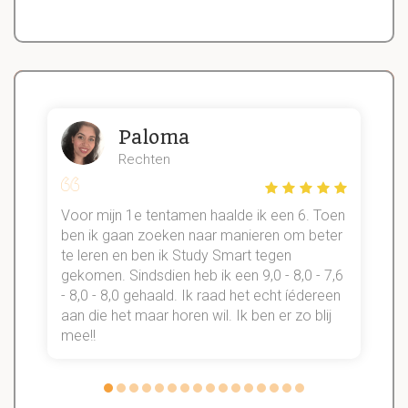
Paloma
Rechten
Voor mijn 1e tentamen haalde ik een 6. Toen
n
ben ik gaan zoeken naar manieren om beter
te leren en ben ik Study Smart tegen
gekomen. Sindsdien heb ik een 9,0 - 8,0 - 7,6
b
- 8,0 - 8,0 gehaald. Ik raad het echt íédereen
aan die het maar horen wil. Ik ben er zo blij
s
mee!!