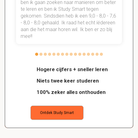
n
ben ik gaan zoeken naar manieren om beter
te leren en ben ik Study Smart tegen
gekomen. Sindsdien heb ik een 9,0 - 8,0 - 7,6
b
- 8,0 - 8,0 gehaald. Ik raad het echt íédereen
aan die het maar horen wil. Ik ben er zo blij
s
mee!!
Hogere cijfers + sneller leren
Niets twee keer studeren
100% zeker alles onthouden
Ontdek Study Smart