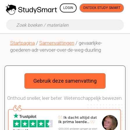
LOGIN
ONTDEK STUDY SMART
Startpagina
/
Samenvattingen
/ gevaarlijke-
goederen-adr-vervoer-over-de-weg-duurling
Gebruik deze samenvatting
Onthoud sneller, leer beter. Wetenschappelijk bewezen.