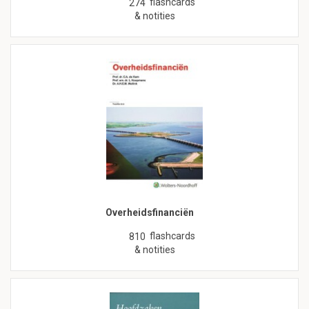
flashcards
274
& notities
Overheidsfinanciën
flashcards
810
& notities