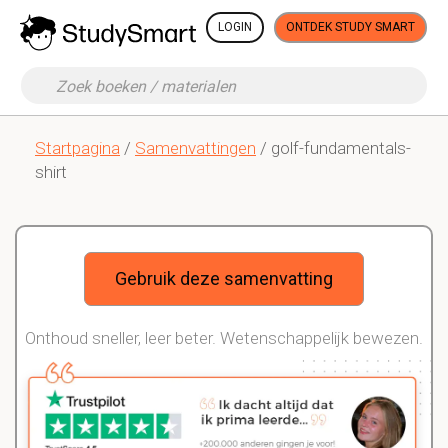
LOGIN
ONTDEK STUDY SMART
Startpagina
/
Samenvattingen
/ golf-fundamentals-
shirt
Gebruik deze samenvatting
Onthoud sneller, leer beter. Wetenschappelijk bewezen.