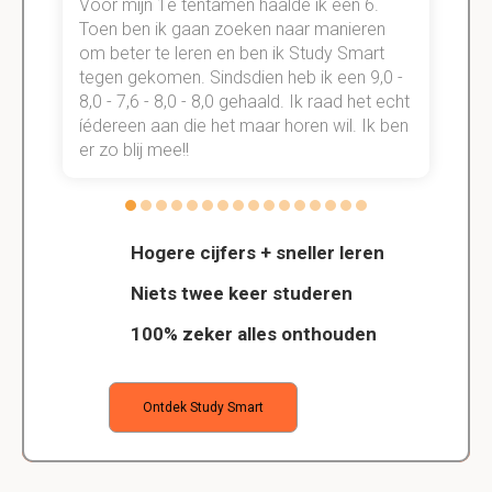
Voor mijn 1e tentamen haalde ik een 6.
M
Toen ben ik gaan zoeken naar manieren
v
om beter te leren en ben ik Study Smart
a
tegen gekomen. Sindsdien heb ik een 9,0 -
s
t
8,0 - 7,6 - 8,0 - 8,0 gehaald. Ik raad het echt
k
n.
íédereen aan die het maar horen wil. Ik ben
d
er zo blij mee!!
Hogere cijfers + sneller leren
Niets twee keer studeren
100% zeker alles onthouden
Ontdek Study Smart