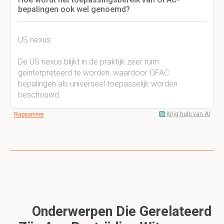
bepalingen ook wel genoemd?
US nexus.
De US nexus blijkt in de praktijk zeer ruim
geïnterpreteerd te worden, waardoor OFAC
bepalingen als universeel toepasselijk worden
beschouwd.
Krijg hulp van AI
Rapporteer
Onderwerpen Die Gerelateerd