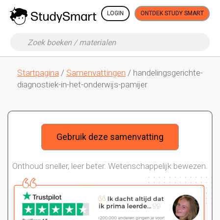
LOGIN
ONTDEK STUDY SMART
Startpagina
/
Samenvattingen
/ handelingsgerichte-
diagnostiek-in-het-onderwijs-pamijer
Gebruik deze samenvatting
Onthoud sneller, leer beter. Wetenschappelijk bewezen.