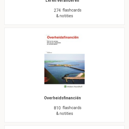
Leren veranderen
flashcards
274
& notities
Overheidsfinanciën
flashcards
810
& notities