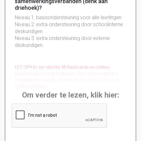
samenwerkingsverbanden (denk aan
driehoek)?
Niveau 1: basisondersteuning voor alle leerlingen
Niveau 2: extra ondersteuning door schoolinterne
deskundigen
Niveau 3: extra ondersteuning door externe
deskundigen.
LET OP!!! Er zijn slechts 98 flashcards en notities
beschikbaar voor dit materiaal. Deze samenvatting is
mogelijk niet volledig. Zoek a.u.b.
soortgelijke
of
andere
samenvattingen.
Om verder te lezen, klik hier: