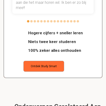
aan die het maar horen wil. Ik ben er zo blij
s
mee!!
Hogere cijfers + sneller leren
Niets twee keer studeren
100% zeker alles onthouden
Ontdek Study Smart