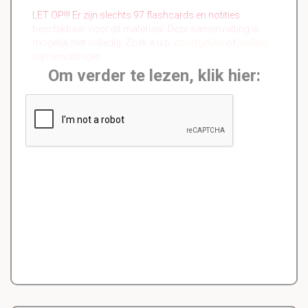
LET OP!!! Er zijn slechts 97 flashcards en notities
beschikbaar voor dit materiaal. Deze samenvatting is
mogelijk niet volledig. Zoek a.u.b.
soortgelijke
of
andere
samenvattingen.
Om verder te lezen, klik hier: