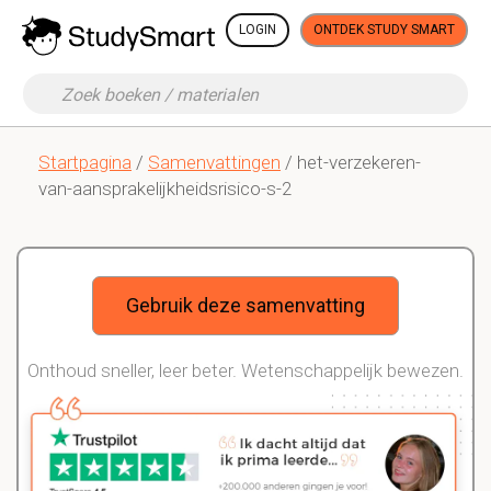
LOGIN
ONTDEK STUDY SMART
Startpagina
/
Samenvattingen
/ het-verzekeren-
van-aansprakelijkheidsrisico-s-2
Gebruik deze samenvatting
Onthoud sneller, leer beter. Wetenschappelijk bewezen.