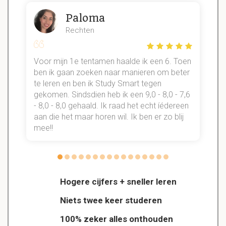
Paloma
Rechten
Voor mijn 1e tentamen haalde ik een 6. Toen
n
ben ik gaan zoeken naar manieren om beter
te leren en ben ik Study Smart tegen
gekomen. Sindsdien heb ik een 9,0 - 8,0 - 7,6
b
- 8,0 - 8,0 gehaald. Ik raad het echt íédereen
aan die het maar horen wil. Ik ben er zo blij
s
mee!!
Hogere cijfers + sneller leren
Niets twee keer studeren
100% zeker alles onthouden