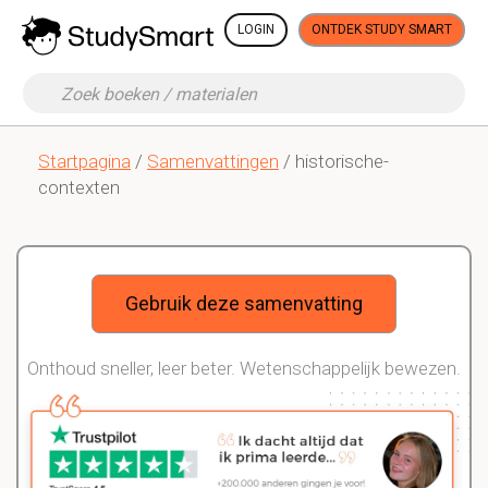
LOGIN
ONTDEK STUDY SMART
Startpagina
/
Samenvattingen
/ historische-
contexten
Gebruik deze samenvatting
Onthoud sneller, leer beter. Wetenschappelijk bewezen.