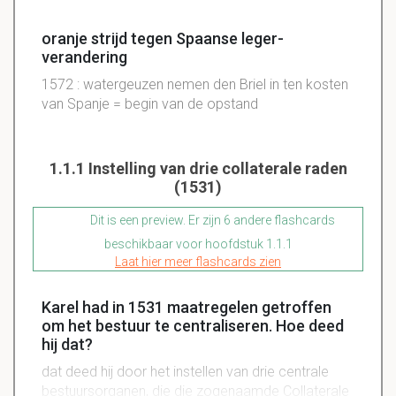
oranje strijd tegen Spaanse leger-
verandering
1572 : watergeuzen nemen den Briel in ten kosten
van Spanje = begin van de opstand
1.1.1 Instelling van drie collaterale raden
(1531)
Dit is een preview. Er zijn 6 andere flashcards
beschikbaar voor hoofdstuk 1.1.1
Laat hier meer flashcards zien
Karel had in 1531 maatregelen getroffen
om het bestuur te centraliseren. Hoe deed
hij dat?
dat deed hij door het instellen van drie centrale
bestuursorganen, die die zogenaamde Collaterale