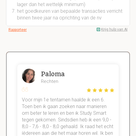
lager dan het wettelijk minimum)
het goedkeuren van bepaalde transacties verricht
binnen twee jaar na oprichting van de nv
Krijg hulp van AI
Rapporteer
Paloma
Rechten
Voor mijn 1e tentamen haalde ik een 6.
M
Toen ben ik gaan zoeken naar manieren
v
om beter te leren en ben ik Study Smart
a
tegen gekomen. Sindsdien heb ik een 9,0 -
s
t
8,0 - 7,6 - 8,0 - 8,0 gehaald. Ik raad het echt
k
n.
íédereen aan die het maar horen wil. Ik ben
d