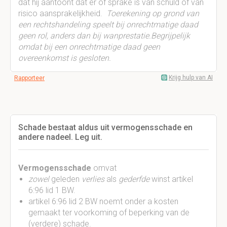
dat hij aantoont dat er of sprake is van schuld of van
risico aansprakelijkheid.
Toerekening op grond van
een rechtshandeling speelt bij onrechtmatige daad
geen rol, anders dan bij wanprestatie.Begrijpelijk
omdat bij een onrechtmatige daad geen
overeenkomst is gesloten.
Krijg hulp van AI
Rapporteer
Schade bestaat aldus uit vermogensschade en
andere nadeel. Leg uit.
Vermogensschade
omvat
zowel
geleden
verlies
als
gederfde
winst artikel
6:96 lid 1 BW.
artikel 6:96 lid 2 BW noemt onder a kosten
gemaakt ter voorkoming of beperking van de
(verdere) schade.