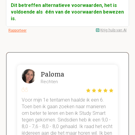
Dit betreffen alternatieve voorwaarden, het is
voldoende als één van de voorwaarden bewezen
is.
Krijg hulp van AI
Rapporteer
Paloma
Rechten
Voor mijn 1e tentamen haalde ik een 6.
M
Toen ben ik gaan zoeken naar manieren
v
om beter te leren en ben ik Study Smart
a
tegen gekomen. Sindsdien heb ik een 9,0 -
s
t
8,0 - 7,6 - 8,0 - 8,0 gehaald. Ik raad het echt
k
n.
íédereen aan die het maar horen wil. Ik ben
d