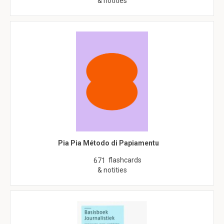
& notities
Pia Pia Método di Papiamentu
flashcards
671
& notities