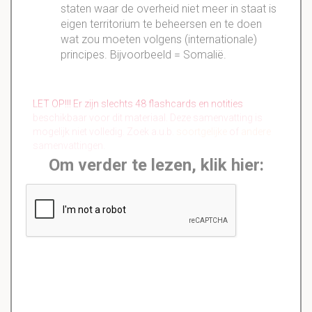
staten waar de overheid niet meer in staat is
eigen territorium te beheersen en te doen
wat zou moeten volgens (internationale)
principes. Bijvoorbeeld = Somalië.
LET OP!!! Er zijn slechts 48 flashcards en notities
beschikbaar voor dit materiaal. Deze samenvatting is
mogelijk niet volledig. Zoek a.u.b.
soortgelijke
of
andere
samenvattingen.
Om verder te lezen, klik hier: