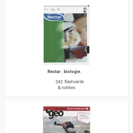
Nectar : biologie.
flashcards
343
& notities