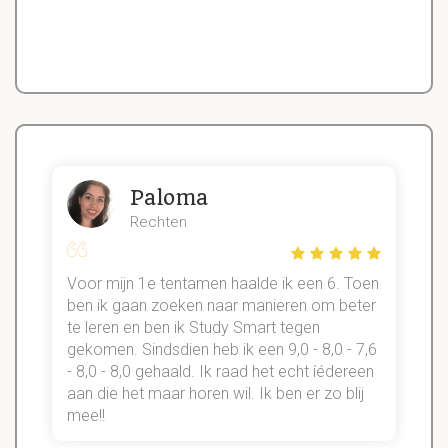
Paloma
Rechten
Voor mijn 1e tentamen haalde ik een 6. Toen
n
ben ik gaan zoeken naar manieren om beter
te leren en ben ik Study Smart tegen
gekomen. Sindsdien heb ik een 9,0 - 8,0 - 7,6
b
- 8,0 - 8,0 gehaald. Ik raad het echt íédereen
aan die het maar horen wil. Ik ben er zo blij
s
mee!!