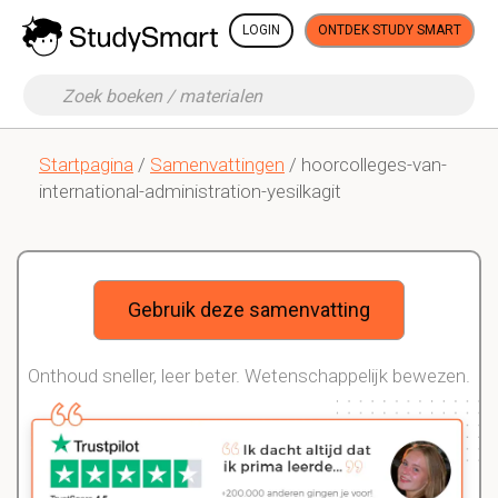
LOGIN
ONTDEK STUDY SMART
Startpagina
/
Samenvattingen
/ hoorcolleges-van-
international-administration-yesilkagit
Gebruik deze samenvatting
Onthoud sneller, leer beter. Wetenschappelijk bewezen.