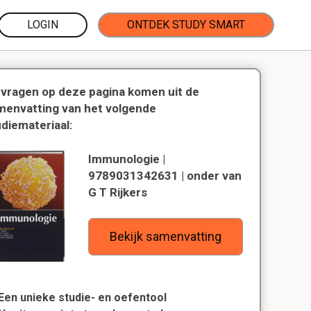
LOGIN
ONTDEK STUDY SMART
 vragen op deze pagina komen uit de
menvatting van het volgende
udiemateriaal:
Immunologie |
9789031342631 | onder van
G T Rijkers
Bekijk samenvatting
Een unieke studie- en oefentool