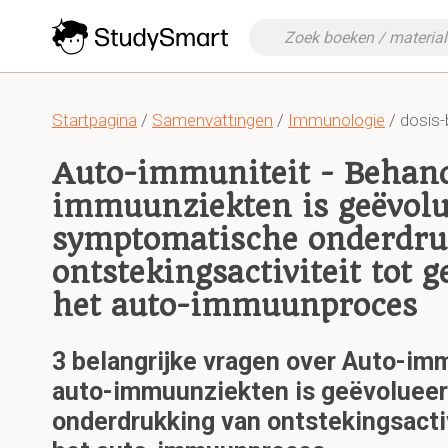
Startpagina
/
Samenvattingen
/
Immunologie
/ dosis-
Auto-immuniteit - Behand
immuunziekten is geëvolu
symptomatische onderdru
ontstekingsactiviteit tot g
het auto-immuunproces
3 belangrijke vragen over Auto-im
auto-immuunziekten is geëvoluee
onderdrukking van ontstekingsactivi