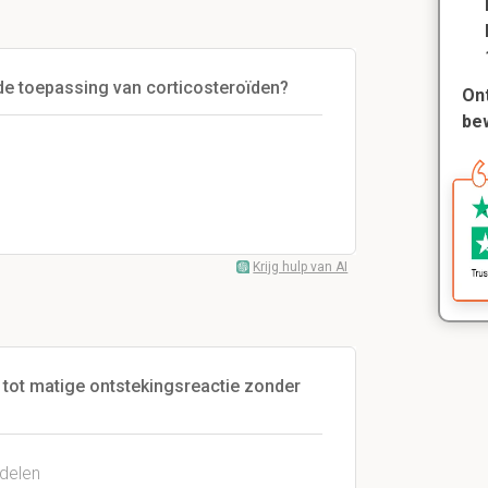
de toepassing van corticosteroïden?
Ont
be
Krijg hulp van AI
 tot matige ontstekingsreactie zonder
delen