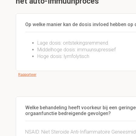
het auto-immuunproces
Op welke manier kan de dosis invloed hebben op 
Lage dosis: ontstekingsremmend
Middelhoge dosis: immuunsupressief
Hoge dosis: lymfolytisch
Rapporteer
Welke behandeling heeft voorkeur bij een geringe
orgaanfunctie bedreigende gevolgen?
NSAID: Niet Steroide Anti-Inflammatoire Geneesmid