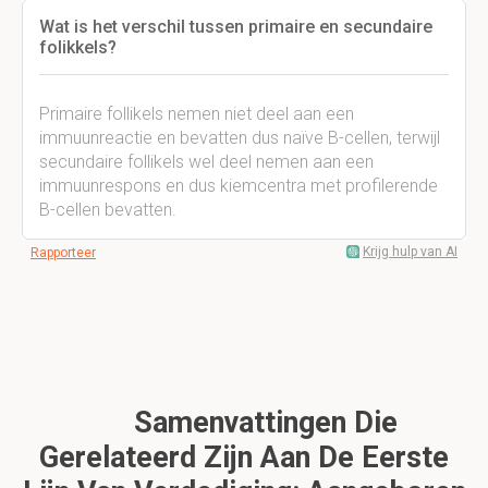
Wat is het verschil tussen primaire en secundaire
folikkels?
Primaire follikels nemen niet deel aan een
immuunreactie en bevatten dus naïve B-cellen, terwijl
secundaire follikels wel deel nemen aan een
immuunrespons en dus kiemcentra met profilerende
B-cellen bevatten.
Krijg hulp van AI
Rapporteer
Samenvattingen Die
Gerelateerd Zijn Aan De Eerste