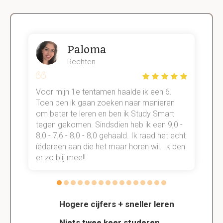
Paloma
Rechten
Voor mijn 1e tentamen haalde ik een 6.
M
Toen ben ik gaan zoeken naar manieren
v
om beter te leren en ben ik Study Smart
a
tegen gekomen. Sindsdien heb ik een 9,0 -
s
t
8,0 - 7,6 - 8,0 - 8,0 gehaald. Ik raad het echt
k
n.
íédereen aan die het maar horen wil. Ik ben
d
er zo blij mee!!
Hogere cijfers + sneller leren
Niets twee keer studeren