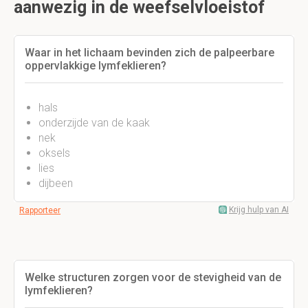
aanwezig in de weefselvloeistof
Waar in het lichaam bevinden zich de palpeerbare
oppervlakkige lymfeklieren?
hals
onderzijde van de kaak
nek
oksels
lies
dijbeen
Krijg hulp van AI
Rapporteer
Welke structuren zorgen voor de stevigheid van de
lymfeklieren?