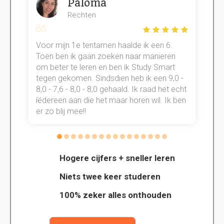
Paloma
Rechten
Voor mijn 1e tentamen haalde ik een 6.
M
Toen ben ik gaan zoeken naar manieren
v
om beter te leren en ben ik Study Smart
a
tegen gekomen. Sindsdien heb ik een 9,0 -
s
t
8,0 - 7,6 - 8,0 - 8,0 gehaald. Ik raad het echt
k
n.
íédereen aan die het maar horen wil. Ik ben
d
er zo blij mee!!
Hogere cijfers + sneller leren
Niets twee keer studeren
100% zeker alles onthouden