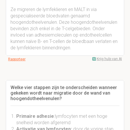
Ze migreren de lymfeklieren en MALT in via
gespecialiseerde bloedvaten genaamd
hoogendotheelvenulen. Deze hoogendotheelvenulen
bevinden zich enkel in de T-celgebieden. Onder
invloed van adhesiemoleculen op endotheelcellen
kunnen naïve B- en T-cellen de bloedbaan verlaten en
de lymfeklieren binnendringen.
Krijg hulp van AI
Rapporteer
Welke vier stappen zijn te onderscheiden wanneer
gekeken wordt naar migratie door de wand van
hoogendotheelvenulen?
Primaire adhesie
:lymfocyten met een hoge
snelheid worden afgeremd
Activatie van lymfocyten:
door de vorige stap