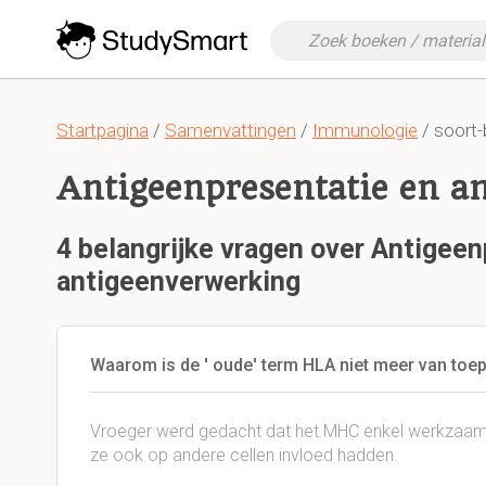
Startpagina
/
Samenvattingen
/
Immunologie
/ soort
Antigeenpresentatie en a
4 belangrijke vragen over Antigeen
antigeenverwerking
Waarom is de ' oude' term HLA niet meer van t
Vroeger werd gedacht dat het MHC enkel werkzaam 
ze ook op andere cellen invloed hadden.