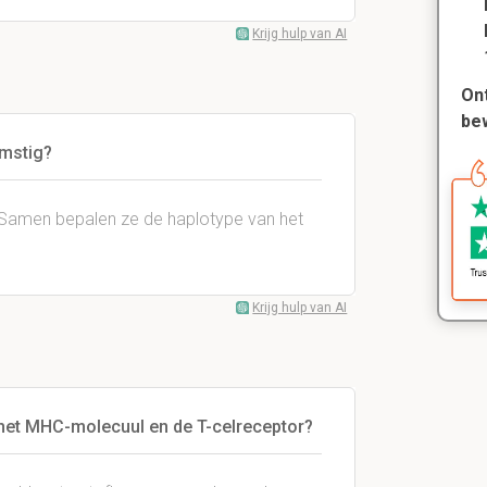
Krijg hulp van AI
Ont
be
omstig?
 Samen bepalen ze de haplotype van het
Krijg hulp van AI
 het MHC-molecuul en de T-celreceptor?