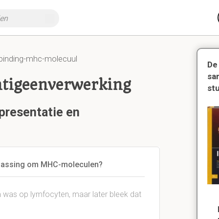
-binding-mhc-molecuul
De
sa
ntigeenverwerking
st
presentatie en
oepassing om MHC-moleculen?
was op lymfocyten, maar later bleek dat