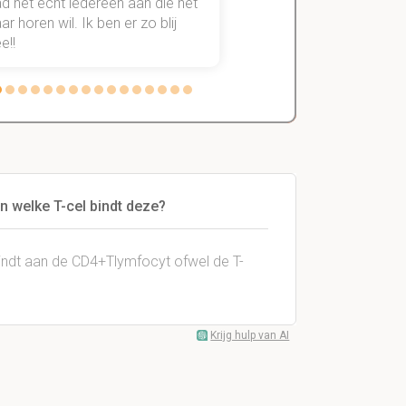
d het echt íédereen aan die het
StudySmart neemt voo
r horen wil. Ik ben er zo blij
stress van slagen of n
e!!
weg.
n welke T-cel bindt deze?
indt aan de CD4+Tlymfocyt ofwel de T-
Krijg hulp van AI