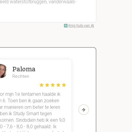
beeld waterstofbruggen, vanderwaals-
Krijg hulp van AI
Paloma
Zeger
Rechten
Handels- wet
or mijn 1e tentamen haalde ik
Met mijn oude method
n 6. Toen ben ik gaan zoeken
geslaagd voor maar 3
ar manieren om beter te leren
vakken. Sinds ik mijn
 ben ik Study Smart tegen
aantekeningen digitaal
komen. Sindsdien heb ik een 9,0
study smart, ben ik voo
,0 - 7,6 - 8,0 - 8,0 gehaald. Ik
vakken de éérste keer