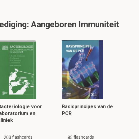
dediging: Aangeboren Immuniteit
Bacteriologie voor
Basisprincipes van de
laboratorium en
PCR
liniek
flashcards
flashcards
203
85