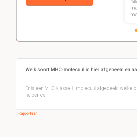
weet dat ik de rest van mijn studie
raa
gewoon ga halen.
maa
me
Welk soort MHC-molecuul is hier afgebeeld en aa
Er is een MHC-klasse-II-molecuul afgebeeld welke b
helper-cel.
Rapporteer