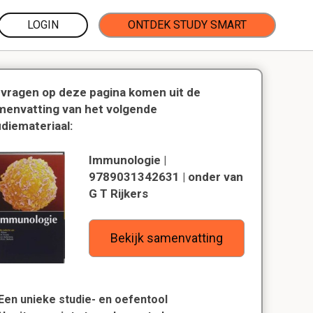
LOGIN
ONTDEK STUDY SMART
 vragen op deze pagina komen uit de
menvatting van het volgende
udiemateriaal:
Immunologie |
9789031342631 | onder van
G T Rijkers
Bekijk samenvatting
Een unieke studie- en oefentool