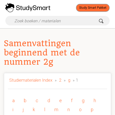
Study Smart Pakket
Samenvattingen
beginnend met de
nummer 2g
Studiematerialen Index
»
2
»
g
» 1
a
b
c
d
e
f
g
h
i
j
k
l
m
n
o
p