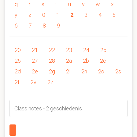
q
r
s
t
u
v
w
x
y
z
0
1
2
3
4
5
6
7
8
9
20
21
22
23
24
25
26
27
28
2a
2b
2c
2d
2e
2g
2l
2n
2o
2s
2t
2v
2z
Class notes - 2 geschiedenis
1