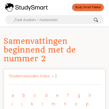
Study Smart Pakket
Samenvattingen
beginnend met de
nummer 2
Studiematerialen Index
» 2
a
b
c
d
e
f
g
h
i
j
k
l
m
n
o
p