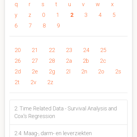
q
r
s
t
u
v
w
x
y
z
0
1
2
3
4
5
6
7
8
9
20
21
22
23
24
25
26
27
28
2a
2b
2c
2d
2e
2g
2l
2n
2o
2s
2t
2v
2z
2. Time Related Data - Survival Analysis and
Cox's Regression
2.4: Maag-, darm- en leverziekten