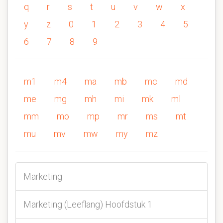
q
r
s
t
u
v
w
x
y
z
0
1
2
3
4
5
6
7
8
9
m1
m4
ma
mb
mc
md
me
mg
mh
mi
mk
ml
mm
mo
mp
mr
ms
mt
mu
mv
mw
my
mz
Marketing
Marketing (Leeflang) Hoofdstuk 1