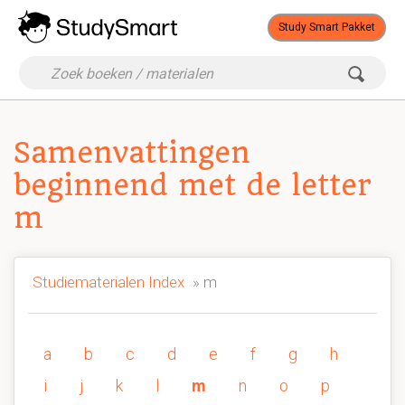
Study Smart Pakket
Samenvattingen
beginnend met de letter
m
Studiematerialen Index
» m
a
b
c
d
e
f
g
h
i
j
k
l
m
n
o
p