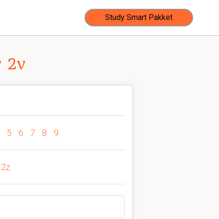
Study Smart Pakket
 2v
5
6
7
8
9
2z