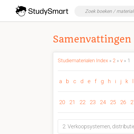
Samenvattingen
Studiematerialen Index
»
2
»
v
» 1
a
b
c
d
e
f
g
h
i
j
k
l
20
21
22
23
24
25
26
2
2. Verkoopsystemen, distribut