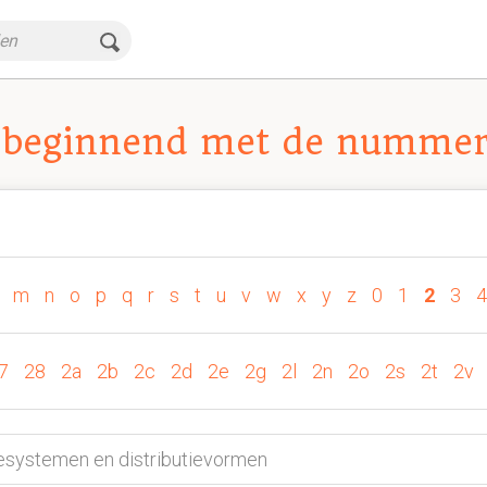
 beginnend met de nummer
m
n
o
p
q
r
s
t
u
v
w
x
y
z
0
1
2
3
4
7
28
2a
2b
2c
2d
2e
2g
2l
2n
2o
2s
2t
2v
iesystemen en distributievormen