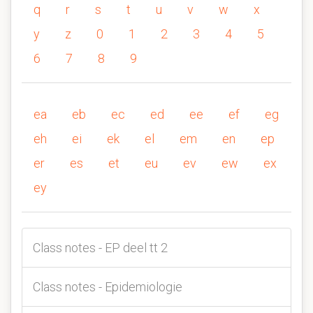
q
r
s
t
u
v
w
x
y
z
0
1
2
3
4
5
6
7
8
9
ea
eb
ec
ed
ee
ef
eg
eh
ei
ek
el
em
en
ep
er
es
et
eu
ev
ew
ex
ey
Class notes - EP deel tt 2
Class notes - Epidemiologie