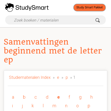
Study Smart Pakket
Samenvattingen
beginnend met de letter
ep
Studiematerialen Index
»
e
»
p
» 1
a
b
c
d
e
f
g
h
i
j
k
l
m
n
o
p