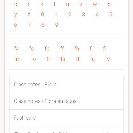
q
r
s
t
u
v
w
x
y
z
0
1
2
3
4
5
6
7
8
9
fa
fc
fe
ff
fh
fi
fl
fm
fo
fr
fs
ft
fu
fy
Class notes - Fleur
Class notes - Flora en fauna
flash card