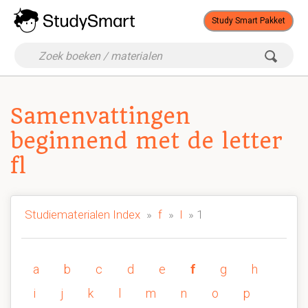
Study Smart Pakket
Samenvattingen
beginnend met de letter
fl
Studiematerialen Index
»
f
»
l
» 1
a
b
c
d
e
f
g
h
i
j
k
l
m
n
o
p