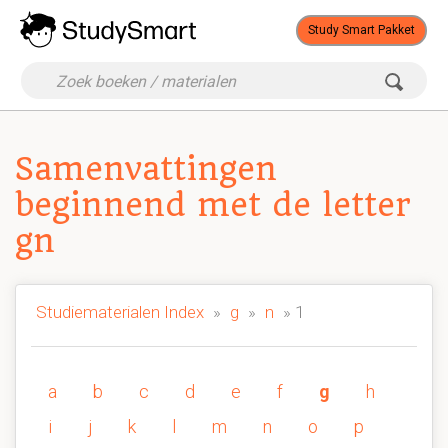
Study Smart Pakket
Samenvattingen
beginnend met de letter
gn
Studiematerialen Index
»
g
»
n
» 1
a
b
c
d
e
f
g
h
i
j
k
l
m
n
o
p