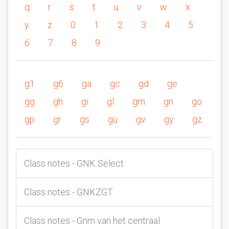
q
r
s
t
u
v
w
x
y
z
0
1
2
3
4
5
6
7
8
9
g1
g6
ga
gc
gd
ge
gg
gh
gi
gl
gm
gn
go
gp
gr
gs
gu
gv
gy
gz
Class notes - GNK Select
Class notes - GNKZGT
Class notes - Gnm van het centraal