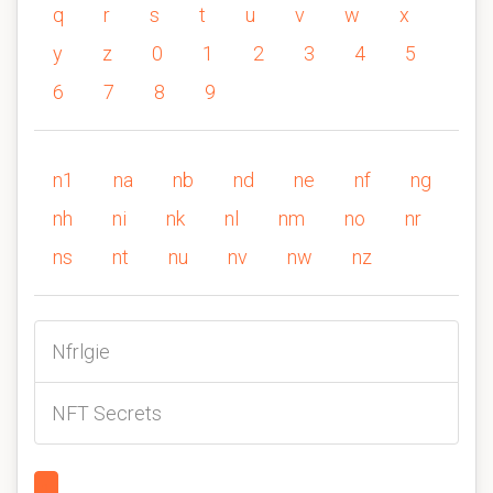
q
r
s
t
u
v
w
x
y
z
0
1
2
3
4
5
6
7
8
9
n1
na
nb
nd
ne
nf
ng
nh
ni
nk
nl
nm
no
nr
ns
nt
nu
nv
nw
nz
Nfrlgie
NFT Secrets
1