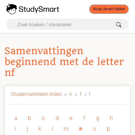
Study Smart Pakket
Samenvattingen
beginnend met de letter
nf
Studiematerialen Index
»
n
»
f
» 1
a
b
c
d
e
f
g
h
i
j
k
l
m
n
o
p