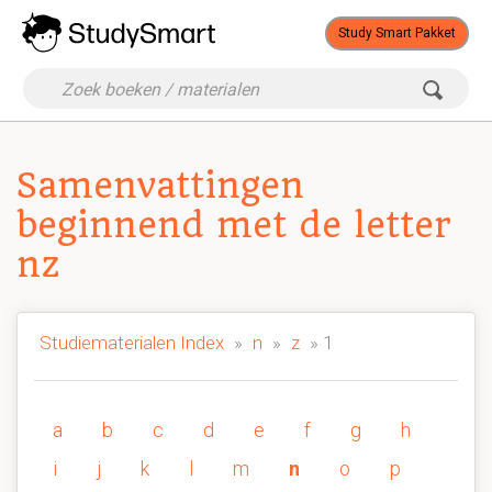
Study Smart Pakket
Samenvattingen
beginnend met de letter
nz
Studiematerialen Index
»
n
»
z
» 1
a
b
c
d
e
f
g
h
i
j
k
l
m
n
o
p