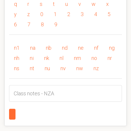
q
r
s
t
u
v
w
x
y
z
0
1
2
3
4
5
6
7
8
9
n1
na
nb
nd
ne
nf
ng
nh
ni
nk
nl
nm
no
nr
ns
nt
nu
nv
nw
nz
Class notes - NZA
1