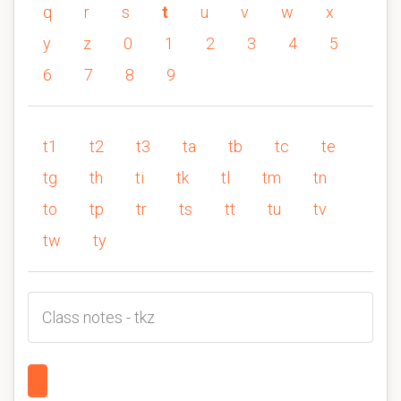
q
r
s
t
u
v
w
x
y
z
0
1
2
3
4
5
6
7
8
9
t1
t2
t3
ta
tb
tc
te
tg
th
ti
tk
tl
tm
tn
to
tp
tr
ts
tt
tu
tv
tw
ty
Class notes - tkz
1