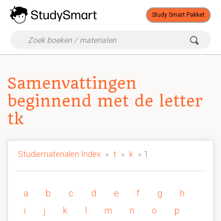
Study Smart Pakket
Samenvattingen
beginnend met de letter
tk
Studiematerialen Index
»
t
»
k
» 1
a
b
c
d
e
f
g
h
i
j
k
l
m
n
o
p