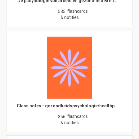
De pscyhologie van arbeid en gezondheid Bren…
flashcards
535
& notities
Class notes - gezondheidspsychologie/healthp…
flashcards
356
& notities