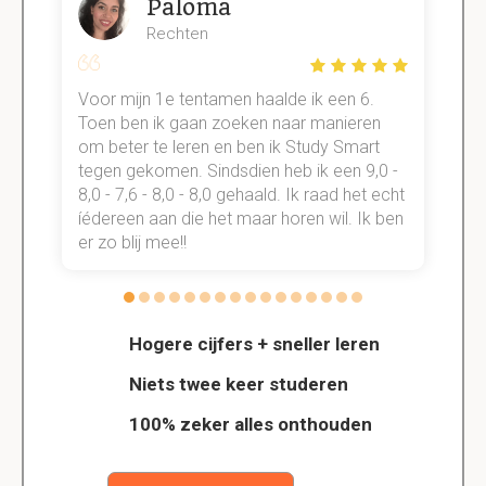
Paloma
Rechten
Voor mijn 1e tentamen haalde ik een 6.
M
Toen ben ik gaan zoeken naar manieren
v
om beter te leren en ben ik Study Smart
a
tegen gekomen. Sindsdien heb ik een 9,0 -
s
t
8,0 - 7,6 - 8,0 - 8,0 gehaald. Ik raad het echt
k
n.
íédereen aan die het maar horen wil. Ik ben
d
er zo blij mee!!
Hogere cijfers + sneller leren
Niets twee keer studeren
100% zeker alles onthouden