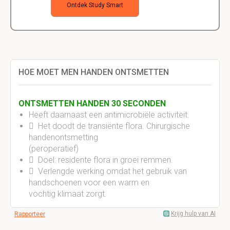
Ontdek Study Smart
HOE MOET MEN HANDEN ONTSMETTEN
ONTSMETTEN HANDEN 30 SECONDEN
Heeft daarnaast een antimicrobiële activiteit.
 Het doodt de transiënte flora. Chirurgische
handenontsmetting
(peroperatief)
 Doel: residente flora in groei remmen.
 Verlengde werking omdat het gebruik van
handschoenen voor een warm en
vochtig klimaat zorgt.
Krijg hulp van AI
Rapporteer