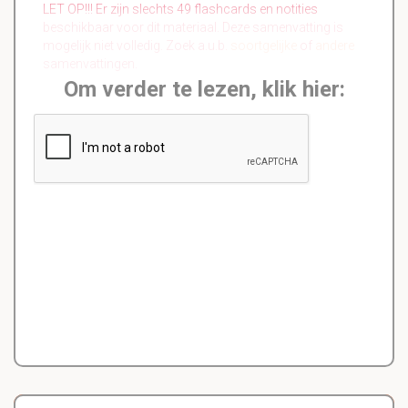
LET OP!!! Er zijn slechts 49 flashcards en notities
beschikbaar voor dit materiaal. Deze samenvatting is
mogelijk niet volledig. Zoek a.u.b.
soortgelijke
of
andere
samenvattingen.
Om verder te lezen, klik hier: