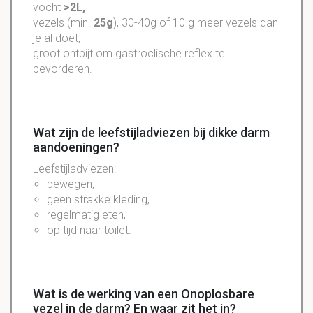
vocht
>2L,
vezels (min.
25g
), 30-40g of 10 g meer vezels dan
je al doet,
groot ontbijt om gastroclische reflex te
bevorderen.
Wat zijn de leefstijladviezen bij dikke darm
aandoeningen?
Leefstijladviezen:
bewegen,
geen strakke kleding,
regelmatig eten,
op tijd naar toilet.
Wat is de werking van een Onoplosbare
vezel in de darm? En waar zit het in?