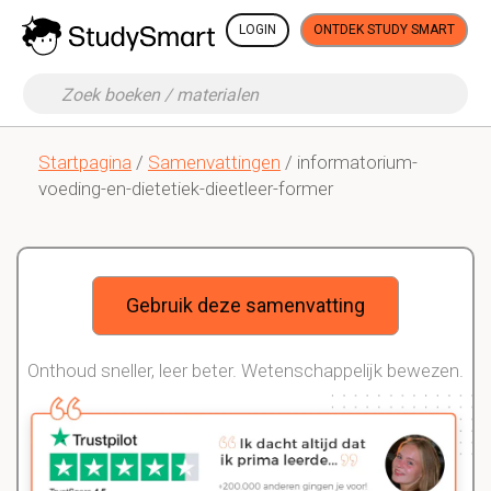
LOGIN
ONTDEK STUDY SMART
Startpagina
/
Samenvattingen
/ informatorium-
voeding-en-dietetiek-dieetleer-former
Gebruik deze samenvatting
Onthoud sneller, leer beter. Wetenschappelijk bewezen.