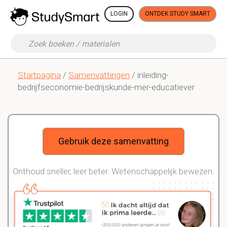
LOGIN
ONTDEK STUDY SMART
Startpagina
/
Samenvattingen
/ inleiding-
bedrijfseconomie-bedrijskunde-mer-educatiever
Gebruik deze samenvatting
Onthoud sneller, leer beter. Wetenschappelijk bewezen.