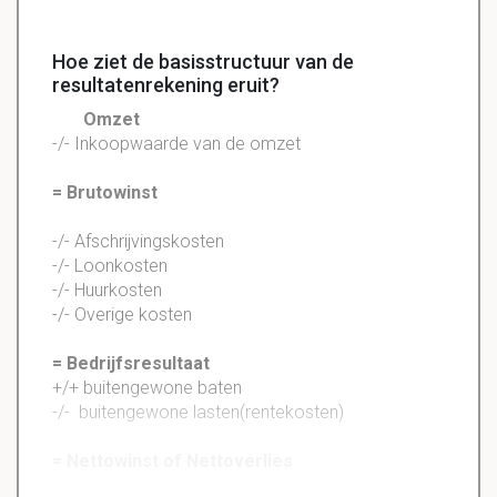
Hoe ziet de basisstructuur van de
resultatenrekening eruit?
Omzet
-/- Inkoopwaarde van de omzet
= Brutowinst
-/- Afschrijvingskosten
-/- Loonkosten
-/- Huurkosten
-/- Overige kosten
= Bedrijfsresultaat
+/+ buitengewone baten
-/- buitengewone lasten(rentekosten)
= Nettowinst of Nettoverlies