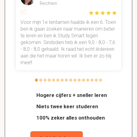
Rechten
Voor mijn 1e tentamen haalde ik een 6. Toen
n
ben ik gaan zoeken naar manieren om beter
te leren en ben ik Study Smart tegen
gekomen. Sindsdien heb ik een 9,0 - 8,0 - 7,6
b
- 8,0 - 8,0 gehaald. Ik raad het echt íédereen
aan die het maar horen wil. Ik ben er zo blij
s
mee!!
Hogere cijfers + sneller leren
Niets twee keer studeren
100% zeker alles onthouden